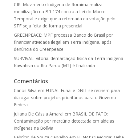
CIR: Movimento Indígena de Roraima realiza
mobilização na BR-174 contra a Lei do Marco
Temporal e exige que a retomada da votação pelo
STF seja feita de forma presencial
GREENPEACE: MPF processa Banco do Brasil por
financiar atividade ilegal em Terra Indígena, após
denúncia do Greenpeace
SURVIVAL: Vitória: demarcação física da Terra Indígena
Kawahiva do Rio Pardo (MT) é finalizada
Comentários
Carlos Silva
em
FUNAI: Funai e DNIT se reúnem para
dialogar sobre projetos prioritários para o Governo
Federal
Juliana De Cássia Amaral
em
BRASIL DE FATO:
Contaminação por mercúrio detectada em aldeias
indígenas na Bolívia
Fabrício de Souza Carvalho
em
FUNAI: Ouvidoria: saiba