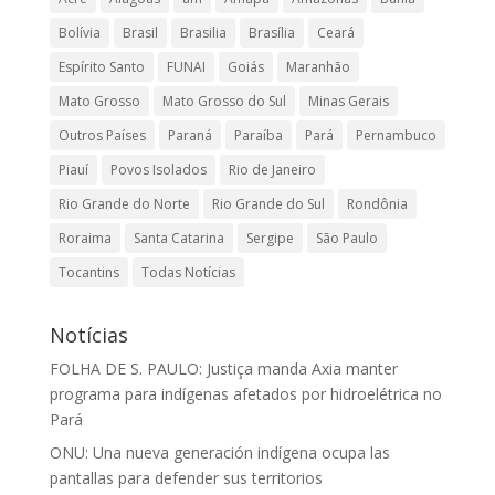
Bolívia
Brasil
Brasilia
Brasília
Ceará
Espírito Santo
FUNAI
Goiás
Maranhão
Mato Grosso
Mato Grosso do Sul
Minas Gerais
Outros Países
Paraná
Paraíba
Pará
Pernambuco
Piauí
Povos Isolados
Rio de Janeiro
Rio Grande do Norte
Rio Grande do Sul
Rondônia
Roraima
Santa Catarina
Sergipe
São Paulo
Tocantins
Todas Notícias
Notícias
FOLHA DE S. PAULO: Justiça manda Axia manter
programa para indígenas afetados por hidroelétrica no
Pará
ONU: Una nueva generación indígena ocupa las
pantallas para defender sus territorios