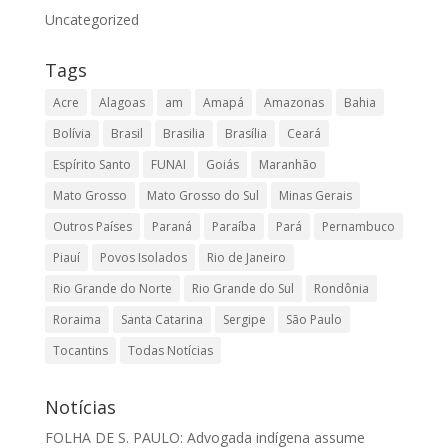
Uncategorized
Tags
Acre
Alagoas
am
Amapá
Amazonas
Bahia
Bolívia
Brasil
Brasilia
Brasília
Ceará
Espírito Santo
FUNAI
Goiás
Maranhão
Mato Grosso
Mato Grosso do Sul
Minas Gerais
Outros Países
Paraná
Paraíba
Pará
Pernambuco
Piauí
Povos Isolados
Rio de Janeiro
Rio Grande do Norte
Rio Grande do Sul
Rondônia
Roraima
Santa Catarina
Sergipe
São Paulo
Tocantins
Todas Notícias
Notícias
FOLHA DE S. PAULO: Advogada indígena assume