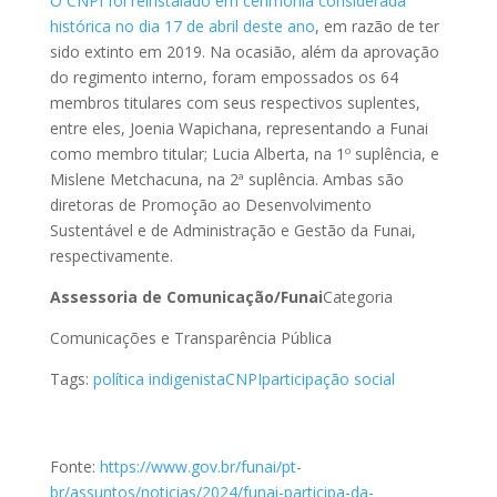
O CNPI foi reinstalado em cerimônia considerada
histórica no dia 17 de abril deste ano
, em razão de ter
sido extinto em 2019. Na ocasião, além da aprovação
do regimento interno, foram empossados os 64
membros titulares com seus respectivos suplentes,
entre eles, Joenia Wapichana, representando a Funai
como membro titular; Lucia Alberta, na 1º suplência, e
Mislene Metchacuna, na 2ª suplência. Ambas são
diretoras de Promoção ao Desenvolvimento
Sustentável e de Administração e Gestão da Funai,
respectivamente.
Assessoria de Comunicação/Funai
Categoria
Comunicações e Transparência Pública
Tags:
política indigenista
CNPI
participação social
Fonte:
https://www.gov.br/funai/pt-
br/assuntos/noticias/2024/funai-participa-da-