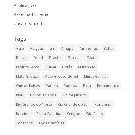
Publicações
Resenha Indígena
Uncategorized
Tags
Acre
Alagoas
am
Amapá
Amazonas
Bahia
Bolívia
Brasil
Brasilia
Brasília
Ceará
Espírito Santo
FUNAI
Goiás
Maranhão
Mato Grosso
Mato Grosso do Sul
Minas Gerais
Outros Países
Paraná
Paraíba
Pará
Pernambuco
Piauí
Povos Isolados
Rio de Janeiro
Rio Grande do Norte
Rio Grande do Sul
Rondônia
Roraima
Santa Catarina
Sergipe
São Paulo
Tocantins
Todas Notícias