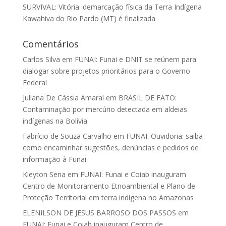
SURVIVAL: Vitória: demarcação física da Terra Indígena
Kawahiva do Rio Pardo (MT) é finalizada
Comentários
Carlos Silva
em
FUNAI: Funai e DNIT se reúnem para
dialogar sobre projetos prioritários para o Governo
Federal
Juliana De Cássia Amaral
em
BRASIL DE FATO:
Contaminação por mercúrio detectada em aldeias
indígenas na Bolívia
Fabrício de Souza Carvalho
em
FUNAI: Ouvidoria: saiba
como encaminhar sugestões, denúncias e pedidos de
informação à Funai
Kleyton Sena
em
FUNAI: Funai e Coiab inauguram
Centro de Monitoramento Etnoambiental e Plano de
Proteção Territorial em terra indígena no Amazonas
ELENILSON DE JESUS BARROSO DOS PASSOS
em
FUNAI: Funai e Coiab inauguram Centro de