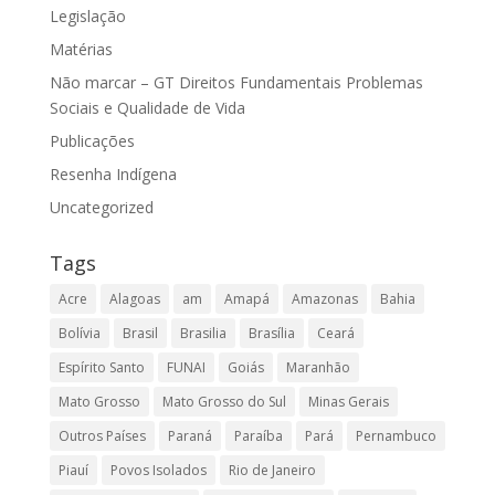
Legislação
Matérias
Não marcar – GT Direitos Fundamentais Problemas
Sociais e Qualidade de Vida
Publicações
Resenha Indígena
Uncategorized
Tags
Acre
Alagoas
am
Amapá
Amazonas
Bahia
Bolívia
Brasil
Brasilia
Brasília
Ceará
Espírito Santo
FUNAI
Goiás
Maranhão
Mato Grosso
Mato Grosso do Sul
Minas Gerais
Outros Países
Paraná
Paraíba
Pará
Pernambuco
Piauí
Povos Isolados
Rio de Janeiro