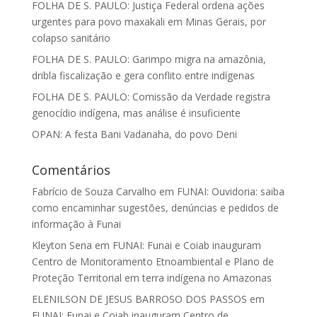
FOLHA DE S. PAULO: Justiça Federal ordena ações
urgentes para povo maxakali em Minas Gerais, por
colapso sanitário
FOLHA DE S. PAULO: Garimpo migra na amazônia,
dribla fiscalização e gera conflito entre indígenas
FOLHA DE S. PAULO: Comissão da Verdade registra
genocídio indígena, mas análise é insuficiente
OPAN: A festa Bani Vadanaha, do povo Deni
Comentários
Fabrício de Souza Carvalho
em
FUNAI: Ouvidoria: saiba
como encaminhar sugestões, denúncias e pedidos de
informação à Funai
Kleyton Sena
em
FUNAI: Funai e Coiab inauguram
Centro de Monitoramento Etnoambiental e Plano de
Proteção Territorial em terra indígena no Amazonas
ELENILSON DE JESUS BARROSO DOS PASSOS
em
FUNAI: Funai e Coiab inauguram Centro de