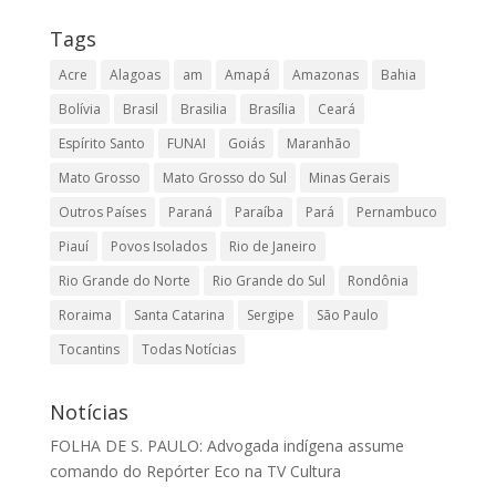
Tags
Acre
Alagoas
am
Amapá
Amazonas
Bahia
Bolívia
Brasil
Brasilia
Brasília
Ceará
Espírito Santo
FUNAI
Goiás
Maranhão
Mato Grosso
Mato Grosso do Sul
Minas Gerais
Outros Países
Paraná
Paraíba
Pará
Pernambuco
Piauí
Povos Isolados
Rio de Janeiro
Rio Grande do Norte
Rio Grande do Sul
Rondônia
Roraima
Santa Catarina
Sergipe
São Paulo
Tocantins
Todas Notícias
Notícias
FOLHA DE S. PAULO: Advogada indígena assume
comando do Repórter Eco na TV Cultura