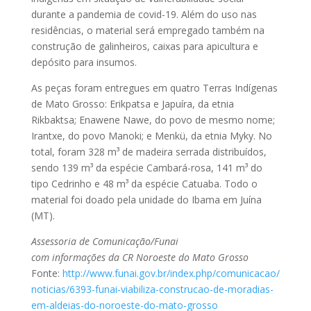
durante a pandemia de covid-19. Além do uso nas
residências, o material será empregado também na
construção de galinheiros, caixas para apicultura e
depósito para insumos.
As peças foram entregues em quatro Terras Indígenas
de Mato Grosso: Erikpatsa e Japuíra, da etnia
Rikbaktsa; Enawene Nawe, do povo de mesmo nome;
Irantxe, do povo Manoki; e Menkü, da etnia Myky. No
total, foram 328 m³ de madeira serrada distribuídos,
sendo 139 m³ da espécie Cambará-rosa, 141 m³ do
tipo Cedrinho e 48 m³ da espécie Catuaba. Todo o
material foi doado pela unidade do Ibama em Juína
(MT).
Assessoria de Comunicação/Funai
com informações da CR Noroeste do Mato Grosso
Fonte:
http://www.funai.gov.br/index.php/comunicacao/
noticias/6393-funai-viabiliza-construcao-de-moradias-
em-aldeias-do-noroeste-do-mato-grosso