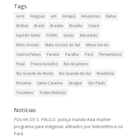
Tags
Acre
Alagoas
am
Amapá
Amazonas
Bahia
Bolívia
Brasil
Brasilia
Brasília
Ceará
Espírito Santo
FUNAI
Goiás
Maranhão
Mato Grosso
Mato Grosso do Sul
Minas Gerais
Outros Países
Paraná
Paraíba
Pará
Pernambuco
Piauí
Povos Isolados
Rio de Janeiro
Rio Grande do Norte
Rio Grande do Sul
Rondônia
Roraima
Santa Catarina
Sergipe
São Paulo
Tocantins
Todas Notícias
Notícias
FOLHA DE S. PAULO: Justiça manda Axia manter
programa para indígenas afetados por hidroelétrica no
Pará