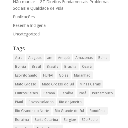
Não marcar – GT Direitos Fundamentais Problemas
Sociais e Qualidade de Vida
Publicações
Resenha Indígena
Uncategorized
Tags
Acre
Alagoas
am
Amapá
Amazonas
Bahia
Bolívia
Brasil
Brasilia
Brasília
Ceará
Espírito Santo
FUNAI
Goiás
Maranhão
Mato Grosso
Mato Grosso do Sul
Minas Gerais
Outros Países
Paraná
Paraíba
Pará
Pernambuco
Piauí
Povos Isolados
Rio de Janeiro
Rio Grande do Norte
Rio Grande do Sul
Rondônia
Roraima
Santa Catarina
Sergipe
São Paulo