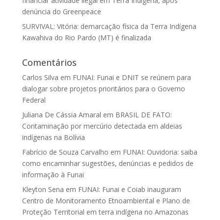
financiar atividade ilegal em Terra Indígena, após
denúncia do Greenpeace
SURVIVAL: Vitória: demarcação física da Terra Indígena
Kawahiva do Rio Pardo (MT) é finalizada
Comentários
Carlos Silva
em
FUNAI: Funai e DNIT se reúnem para
dialogar sobre projetos prioritários para o Governo
Federal
Juliana De Cássia Amaral
em
BRASIL DE FATO:
Contaminação por mercúrio detectada em aldeias
indígenas na Bolívia
Fabrício de Souza Carvalho
em
FUNAI: Ouvidoria: saiba
como encaminhar sugestões, denúncias e pedidos de
informação à Funai
Kleyton Sena
em
FUNAI: Funai e Coiab inauguram
Centro de Monitoramento Etnoambiental e Plano de
Proteção Territorial em terra indígena no Amazonas