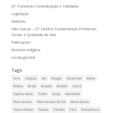
GT Fronteiras Criminalização e Cidadania
Legislação
Matérias
Não marcar – GT Direitos Fundamentais Problemas
Sociais e Qualidade de Vida
Publicações
Resenha Indígena
Uncategorized
Tags
Acre
Alagoas
am
Amapá
Amazonas
Bahia
Bolívia
Brasil
Brasilia
Brasília
Ceará
Espírito Santo
FUNAI
Goiás
Maranhão
Mato Grosso
Mato Grosso do Sul
Minas Gerais
Outros Países
Paraná
Paraíba
Pará
Pernambuco