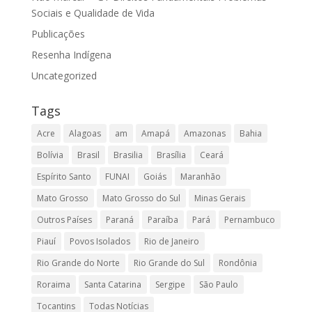
Sociais e Qualidade de Vida
Publicações
Resenha Indígena
Uncategorized
Tags
Acre
Alagoas
am
Amapá
Amazonas
Bahia
Bolívia
Brasil
Brasilia
Brasília
Ceará
Espírito Santo
FUNAI
Goiás
Maranhão
Mato Grosso
Mato Grosso do Sul
Minas Gerais
Outros Países
Paraná
Paraíba
Pará
Pernambuco
Piauí
Povos Isolados
Rio de Janeiro
Rio Grande do Norte
Rio Grande do Sul
Rondônia
Roraima
Santa Catarina
Sergipe
São Paulo
Tocantins
Todas Notícias