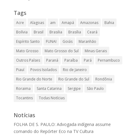
Tags
Acre
Alagoas
am
Amapá
Amazonas
Bahia
Bolívia
Brasil
Brasilia
Brasília
Ceará
Espírito Santo
FUNAI
Goiás
Maranhão
Mato Grosso
Mato Grosso do Sul
Minas Gerais
Outros Países
Paraná
Paraíba
Pará
Pernambuco
Piauí
Povos Isolados
Rio de Janeiro
Rio Grande do Norte
Rio Grande do Sul
Rondônia
Roraima
Santa Catarina
Sergipe
São Paulo
Tocantins
Todas Notícias
Notícias
FOLHA DE S. PAULO: Advogada indígena assume
comando do Repórter Eco na TV Cultura