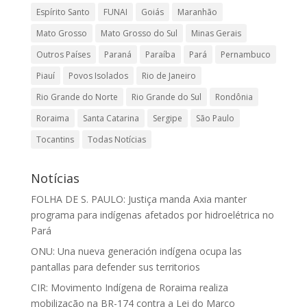
Espírito Santo
FUNAI
Goiás
Maranhão
Mato Grosso
Mato Grosso do Sul
Minas Gerais
Outros Países
Paraná
Paraíba
Pará
Pernambuco
Piauí
Povos Isolados
Rio de Janeiro
Rio Grande do Norte
Rio Grande do Sul
Rondônia
Roraima
Santa Catarina
Sergipe
São Paulo
Tocantins
Todas Notícias
Notícias
FOLHA DE S. PAULO: Justiça manda Axia manter
programa para indígenas afetados por hidroelétrica no
Pará
ONU: Una nueva generación indígena ocupa las
pantallas para defender sus territorios
CIR: Movimento Indígena de Roraima realiza
mobilização na BR-174 contra a Lei do Marco