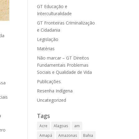
GT Educação e
Interculturalidade
GT Fronteiras Criminalização
e Cidadania
 da
Legislação
Matérias
Não marcar – GT Direitos
Fundamentais Problemas
Sociais e Qualidade de Vida
Publicações
ssa
Resenha Indígena
iais
Uncategorized
Tags
a
Acre
Alagoas
am
ero
Amapá
Amazonas
Bahia