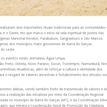
ealizaram dois importantes rituais tradicionais para as comunidades
a, e o Darini, rito que marca o início da vida espiritual de jovens nas
ndígenas Marechal Rondon, Parabubure, Sangradouro e São Marcos,
dígenas dos municípios mato-grossenses de Barra do Garças,
 do Leste.
os eventos estão: Arimateia, Água Limpa,
hão Preto, Estrela, Novo Paraiso, Sucuri, Tsorempre, Namunkurá, No
imônias ritualísticas, além de reforçar a cultura e identidade dos
ra o resgate de saberes ancestrais e fortalecimento dos vínculos soc
ferentes aldeias, sendo também fonte de transmissão de valores e d
oiou a realização das iniciativas por meio da Coordenação Regional
alizada no município de Barra do Garças (MT), e da Coordenação Gên
Cogen), que integra a Coordenação-Geral de Promoção da Cidadania