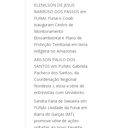
ELENILSON DE JESUS
BARROSO DOS PASSOS
em
FUNAI: Funai e Coiab
inauguram Centro de
Monitoramento
Etnoambiental e Plano de
Proteção Territorial em terra
indígena no Amazonas
ARILSON PAULO DOS
SANTOS
em
FUNAI: Gabriela
Pacheco dos Santos, da
Coordenação Regional
Nordeste I, inicia a série de
entrevistas com servidores
Sandra Faria de Siwueira
em
FUNAI: Unidade da Funai em
Barra do Garças (MT)
promove série de ações
voltadas ao povo Xavante