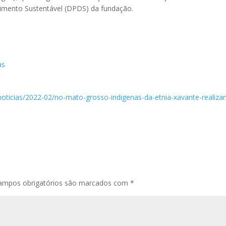
imento Sustentável (DPDS) da fundação.
as
/noticias/2022-02/no-mato-grosso-indigenas-da-etnia-xavante-realiza
ampos obrigatórios são marcados com
*