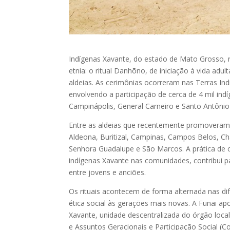
Indígenas Xavante, do estado de Mato Grosso, r
etnia: o ritual Danhõno, de iniciação à vida adult
aldeias. As cerimônias ocorreram nas Terras I
envolvendo a participação de cerca de 4 mil in
Campinápolis, General Carneiro e Santo Antônio
Entre as aldeias que recentemente promoveram 
Aldeona, Buritizal, Campinas, Campos Belos, C
Senhora Guadalupe e São Marcos. A prática de cer
indígenas Xavante nas comunidades, contribui pa
entre jovens e anciões.
Os rituais acontecem de forma alternada nas di
ética social às gerações mais novas. A Funai ap
Xavante, unidade descentralizada do órgão loc
e Assuntos Geracionais e Participação Social (