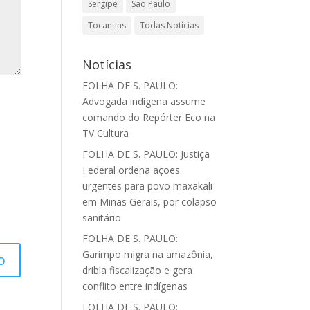
Sergipe
São Paulo
Tocantins
Todas Notícias
Notícias
FOLHA DE S. PAULO:
Advogada indígena assume
comando do Repórter Eco na
TV Cultura
FOLHA DE S. PAULO: Justiça
Federal ordena ações
urgentes para povo maxakali
em Minas Gerais, por colapso
sanitário
FOLHA DE S. PAULO:
Garimpo migra na amazônia,
dribla fiscalização e gera
conflito entre indígenas
FOLHA DE S. PAULO: