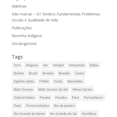
Matérias
Não marcar – GT Direitos Fundamentais Problemas
Sociais e Qualidade de Vida
Publicações
Resenha Indígena
Uncategorized
Tags
Acre
Alagoas
am
Amapá
Amazonas
Bahia
Bolívia
Brasil
Brasilia
Brasília
Ceará
Espírito Santo
FUNAI
Goiás
Maranhão
Mato Grosso
Mato Grosso do Sul
Minas Gerais
Outros Países
Paraná
Paraíba
Pará
Pernambuco
Piauí
Povos Isolados
Rio de Janeiro
Rio Grande do Norte
Rio Grande do Sul
Rondônia