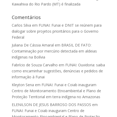
Kawahiva do Rio Pardo (MT) é finalizada
Comentários
Carlos Silva
em
FUNAI: Funai e DNIT se reúnem para
dialogar sobre projetos prioritários para o Governo
Federal
Juliana De Cássia Amaral
em
BRASIL DE FATO:
Contaminação por mercúrio detectada em aldeias
indígenas na Bolívia
Fabrício de Souza Carvalho
em
FUNAI: Ouvidoria: saiba
como encaminhar sugestões, denúncias e pedidos de
informação à Funai
Kleyton Sena
em
FUNAI: Funai e Coiab inauguram
Centro de Monitoramento Etnoambiental e Plano de
Proteção Territorial em terra indígena no Amazonas
ELENILSON DE JESUS BARROSO DOS PASSOS
em
FUNAI: Funai e Coiab inauguram Centro de
Monitoramento Etnoambiental e Plano de Proteção