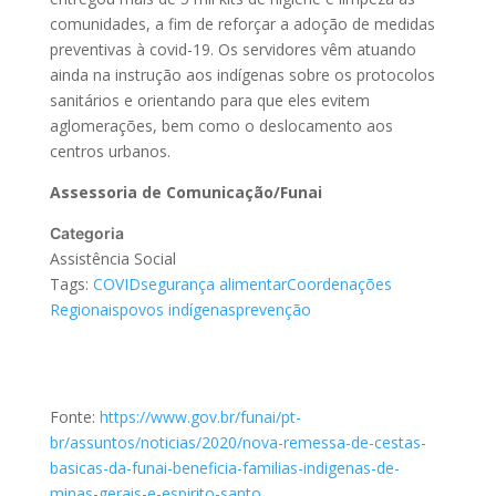
comunidades, a fim de reforçar a adoção de medidas
preventivas à covid-19. Os servidores vêm atuando
ainda na instrução aos indígenas sobre os protocolos
sanitários e orientando para que eles evitem
aglomerações, bem como o deslocamento aos
centros urbanos.
Assessoria de Comunicação/Funai
Categoria
Assistência Social
Tags:
COVID
segurança alimentar
Coordenações
Regionais
povos indígenas
prevenção
Fonte:
https://www.gov.br/funai/pt-
br/assuntos/noticias/2020/nova-remessa-de-cestas-
basicas-da-funai-beneficia-familias-indigenas-de-
minas-gerais-e-espirito-santo