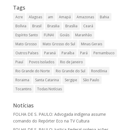
Tags
Acre
Alagoas
am
Amapá
Amazonas
Bahia
Bolívia
Brasil
Brasilia
Brasília
Ceará
Espírito Santo
FUNAI
Goiás
Maranhão
Mato Grosso
Mato Grosso do Sul
Minas Gerais
Outros Países
Paraná
Paraíba
Pará
Pernambuco
Piauí
Povos Isolados
Rio de Janeiro
Rio Grande do Norte
Rio Grande do Sul
Rondônia
Roraima
Santa Catarina
Sergipe
São Paulo
Tocantins
Todas Notícias
Notícias
FOLHA DE S. PAULO: Advogada indígena assume
comando do Repórter Eco na TV Cultura
FOLHA DE S. PAULO: Justiça Federal ordena ações