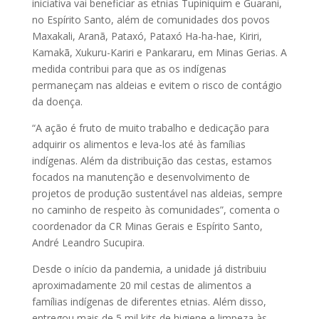
iniciativa vai beneficiar as etnias Tupiniquim e Guarani,
no Espírito Santo, além de comunidades dos povos
Maxakali, Aranã, Pataxó, Pataxó Ha-ha-hae, Kiriri,
Kamakã, Xukuru-Kariri e Pankararu, em Minas Gerias. A
medida contribui para que as os indígenas
permaneçam nas aldeias e evitem o risco de contágio
da doença.
“A ação é fruto de muito trabalho e dedicação para
adquirir os alimentos e leva-los até às famílias
indígenas. Além da distribuição das cestas, estamos
focados na manutenção e desenvolvimento de
projetos de produção sustentável nas aldeias, sempre
no caminho de respeito às comunidades”, comenta o
coordenador da CR Minas Gerais e Espírito Santo,
André Leandro Sucupira.
Desde o início da pandemia, a unidade já distribuiu
aproximadamente 20 mil cestas de alimentos a
famílias indígenas de diferentes etnias. Além disso,
entregou mais de 5 mil kits de higiene e limpeza às