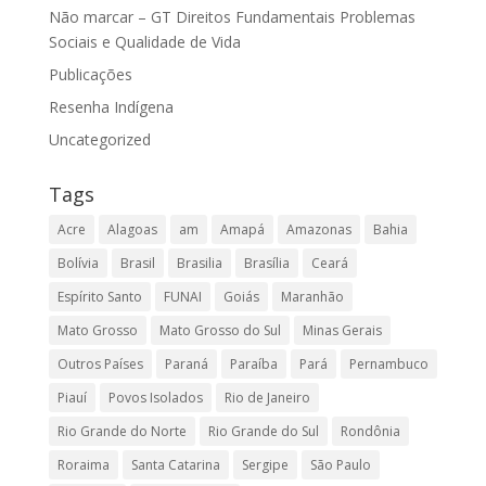
Não marcar – GT Direitos Fundamentais Problemas
Sociais e Qualidade de Vida
Publicações
Resenha Indígena
Uncategorized
Tags
Acre
Alagoas
am
Amapá
Amazonas
Bahia
Bolívia
Brasil
Brasilia
Brasília
Ceará
Espírito Santo
FUNAI
Goiás
Maranhão
Mato Grosso
Mato Grosso do Sul
Minas Gerais
Outros Países
Paraná
Paraíba
Pará
Pernambuco
Piauí
Povos Isolados
Rio de Janeiro
Rio Grande do Norte
Rio Grande do Sul
Rondônia
Roraima
Santa Catarina
Sergipe
São Paulo