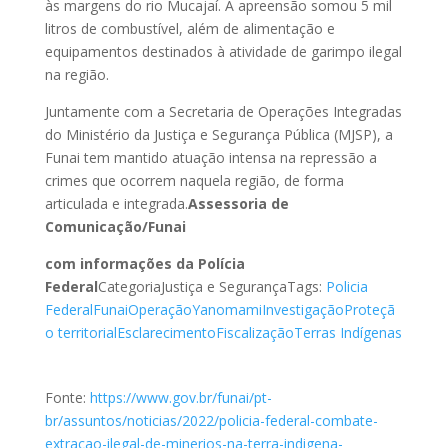
às margens do rio Mucajaí. A apreensão somou 5 mil
litros de combustível, além de alimentação e
equipamentos destinados à atividade de garimpo ilegal
na região.
Juntamente com a Secretaria de Operações Integradas
do Ministério da Justiça e Segurança Pública (MJSP), a
Funai tem mantido atuação intensa na repressão a
crimes que ocorrem naquela região, de forma
articulada e integrada.
Assessoria de
Comunicação/Funai
com informações da Polícia
Federal
CategoriaJustiça e SegurançaTags:
Policia
Federal
Funai
Operação
Yanomami
Investigação
Proteçã
o territorial
Esclarecimento
Fiscalização
Terras Indígenas
Fonte:
https://www.gov.br/funai/pt-
br/assuntos/noticias/2022/policia-federal-combate-
extracao-ilegal-de-minerios-na-terra-indigena-