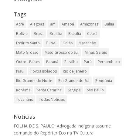
Tags
Acre
Alagoas
am
Amapá
Amazonas
Bahia
Bolívia
Brasil
Brasilia
Brasília
Ceará
Espírito Santo
FUNAI
Goiás
Maranhão
Mato Grosso
Mato Grosso do Sul
Minas Gerais
Outros Países
Paraná
Paraíba
Pará
Pernambuco
Piauí
Povos Isolados
Rio de Janeiro
Rio Grande do Norte
Rio Grande do Sul
Rondônia
Roraima
Santa Catarina
Sergipe
São Paulo
Tocantins
Todas Notícias
Notícias
FOLHA DE S. PAULO: Advogada indígena assume
comando do Repórter Eco na TV Cultura