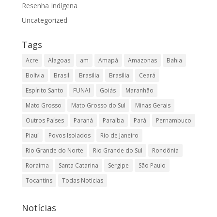
Resenha Indígena
Uncategorized
Tags
Acre
Alagoas
am
Amapá
Amazonas
Bahia
Bolívia
Brasil
Brasilia
Brasília
Ceará
Espírito Santo
FUNAI
Goiás
Maranhão
Mato Grosso
Mato Grosso do Sul
Minas Gerais
Outros Países
Paraná
Paraíba
Pará
Pernambuco
Piauí
Povos Isolados
Rio de Janeiro
Rio Grande do Norte
Rio Grande do Sul
Rondônia
Roraima
Santa Catarina
Sergipe
São Paulo
Tocantins
Todas Notícias
Notícias