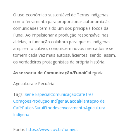
O uso econômico sustentável de Terras Indígenas
como ferramenta para proporcionar autonomia às
comunidades tem sido um dos principais focos da
Funai. Ao impulsionar a produção responsável nas
aldeias, a fundação colabora para que os indígenas
ampliem o cultivo, conquistem novos mercados e se
tornem cada vez mais autossuficientes, sendo, assim,
os verdadeiros protagonistas da própria história.
Assessoria de Comunicação/Funai
Categoria
Agricultura e Pecuária
Tags:
Série Especial
Comunicação
Café
Três
Corações
Produção Indígena
Cacoal
Plantação de
Café
Paiter-Suruí
Etnodesenvolvimento
Agricultura
Indígena
Fonte:
https://www.gov.br/funai/pt-