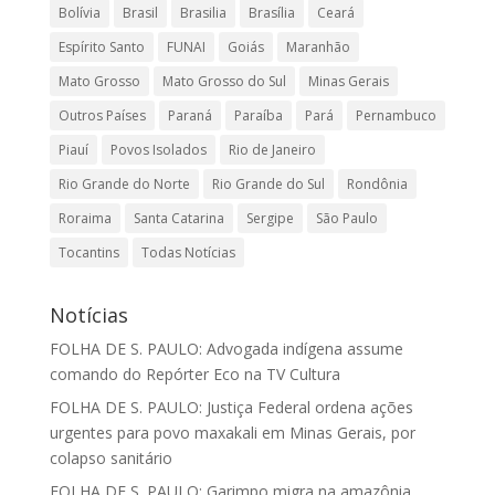
Bolívia
Brasil
Brasilia
Brasília
Ceará
Espírito Santo
FUNAI
Goiás
Maranhão
Mato Grosso
Mato Grosso do Sul
Minas Gerais
Outros Países
Paraná
Paraíba
Pará
Pernambuco
Piauí
Povos Isolados
Rio de Janeiro
Rio Grande do Norte
Rio Grande do Sul
Rondônia
Roraima
Santa Catarina
Sergipe
São Paulo
Tocantins
Todas Notícias
Notícias
FOLHA DE S. PAULO: Advogada indígena assume
comando do Repórter Eco na TV Cultura
FOLHA DE S. PAULO: Justiça Federal ordena ações
urgentes para povo maxakali em Minas Gerais, por
colapso sanitário
FOLHA DE S. PAULO: Garimpo migra na amazônia,