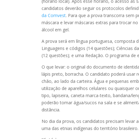
(horário local). Após esse horário, o acesso às 
candidatos deverão seguir os protocolos defini
da Comvest
. Para que a prova transcorra sem 
máscara e levar máscaras extras para trocar no 
álcool em gel.
A prova será em língua portuguesa, composta d
Linguagens e códigos (14 questões); Ciências d
(12 questões); e uma Redação. O programa de es
O que levar: o original do documento de identid
lápis preto, borracha. O candidato poderá usar 
chão, ao lado da carteira. Água e pequenas emba
utilização de aparelhos celulares ou quaisquer o
tipo, lapiseira, caneta marca-texto, bandana/le
poderão tomar água/sucos na sala e se aliment
distância.
No dia da prova, os candidatos precisam levar
uma das etnias indígenas do território brasileiro.