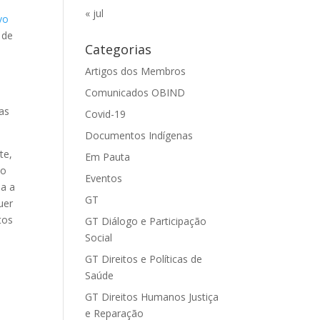
« jul
vo
 de
Categorias
Artigos dos Membros
Comunicados OBIND
:
as
Covid-19
Documentos Indígenas
te,
Em Pauta
no
Eventos
da a
GT
uer
tos
GT Diálogo e Participação
a
Social
GT Direitos e Políticas de
Saúde
GT Direitos Humanos Justiça
e Reparação