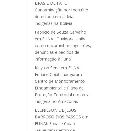
BRASIL DE FATO:
Contaminação por mercúrio
detectada em aldeias
indígenas na Bolívia
Fabrício de Souza Carvalho
em
FUNAI: Ouvidoria: saiba
como encaminhar sugestões,
denúncias e pedidos de
informação à Funai
Kleyton Sena
em
FUNAI:
Funai e Coiab inauguram
Centro de Monitoramento
Etnoambiental e Plano de
Proteção Territorial em terra
indígena no Amazonas
ELENILSON DE JESUS
BARROSO DOS PASSOS
em
FUNAI: Funai e Coiab
inauguram Centro de