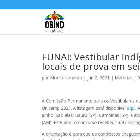
FUNAI: Vestibular Ind
locais de prova em se
por
Monitoramento
|
jun 2, 2021
|
Matérias
|
0
A Comissão Permanente para os Vestibulares da 
Unicamp 2021. A listagem está disponível
aqui
. 
junho. São elas: Bauru (SP), Campinas (SP), Car
(AM). Este ano, o concurso recebeu 1.697 inscri
A orientação é para que os candidatos cheguem 