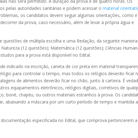
salas não será permitido. A duração da prova é de quatro horas. Os
dos pelas autoridades sanitárias e podem acessar o
material orientati
problemas, os candidatos devem seguir algumas orientações, como ir
decorrer da prova, caso necessário, além de levar a própria água e
e questões de múltipla escolha e uma Redação, da seguinte maneira
a Natureza (12 questões); Matemática (12 questões); Ciências Human
tudos para a prova está disponível no Edital.
ade indicado na inscrição, caneta de cor preta em material transparen
relógio para controlar o tempo, mas todos os relógios deverão ficar 
lagens de alimentos deverão ficar no chão, junto à carteira. É veda
utros equipamentos eletrônicos, relógios digitais, corretivos de qualq
nço, boné, chapéu, ou outros materiais estranhos à prova. Os candida
ar, abaixando a máscara por um curto período de tempo e mantida 
 a documentação especificada no Edital, que comprova pertencerem a