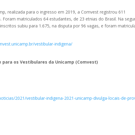
amp, realizada para o ingresso em 2019, a Comvest registrou 611
s. Foram matriculados 64 estudantes, de 23 etnias do Brasil. Na seg
nscritos subiu para 1.675, na disputa por 96 vagas, e foram matricu
vest.unicamp.br/vestibular-indigena/
para os Vestibulares da Unicamp (Comvest)
noticias/2021/vestibular-indigena-2021-unicamp-divulga-locais-de-pro