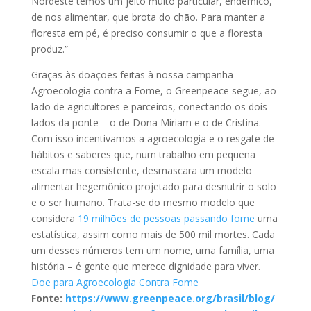
Nordeste temos um jeito muito particular, endêmico,
de nos alimentar, que brota do chão. Para manter a
floresta em pé, é preciso consumir o que a floresta
produz.”
Graças às doações feitas à nossa campanha
Agroecologia contra a Fome, o Greenpeace segue, ao
lado de agricultores e parceiros, conectando os dois
lados da ponte – o de Dona Miriam e o de Cristina.
Com isso incentivamos a agroecologia e o resgate de
hábitos e saberes que, num trabalho em pequena
escala mas consistente, desmascara um modelo
alimentar hegemônico projetado para desnutrir o solo
e o ser humano. Trata-se do mesmo modelo que
considera
19 milhões de pessoas passando fome
uma
estatística, assim como mais de 500 mil mortes. Cada
um desses números tem um nome, uma família, uma
história – é gente que merece dignidade para viver.
Doe para Agroecologia Contra Fome
Fonte:
https://www.greenpeace.org/brasil/blog/