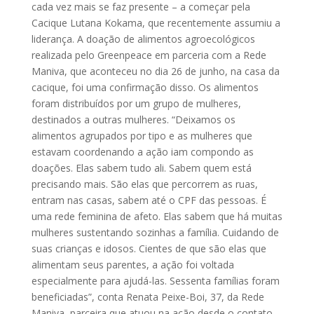
cada vez mais se faz presente – a começar pela
Cacique Lutana Kokama, que recentemente assumiu a
liderança. A doação de alimentos agroecológicos
realizada pelo Greenpeace em parceria com a Rede
Maniva, que aconteceu no dia 26 de junho, na casa da
cacique, foi uma confirmação disso. Os alimentos
foram distribuídos por um grupo de mulheres,
destinados a outras mulheres. “Deixamos os
alimentos agrupados por tipo e as mulheres que
estavam coordenando a ação iam compondo as
doações. Elas sabem tudo ali. Sabem quem está
precisando mais. São elas que percorrem as ruas,
entram nas casas, sabem até o CPF das pessoas. É
uma rede feminina de afeto. Elas sabem que há muitas
mulheres sustentando sozinhas a família. Cuidando de
suas crianças e idosos. Cientes de que são elas que
alimentam seus parentes, a ação foi voltada
especialmente para ajudá-las. Sessenta famílias foram
beneficiadas”, conta Renata Peixe-Boi, 37, da Rede
Maniva, parceira que atuou na ação desde o contato