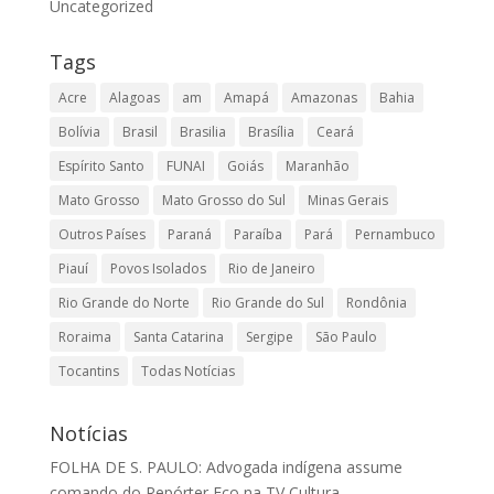
Uncategorized
Tags
Acre
Alagoas
am
Amapá
Amazonas
Bahia
Bolívia
Brasil
Brasilia
Brasília
Ceará
Espírito Santo
FUNAI
Goiás
Maranhão
Mato Grosso
Mato Grosso do Sul
Minas Gerais
Outros Países
Paraná
Paraíba
Pará
Pernambuco
Piauí
Povos Isolados
Rio de Janeiro
Rio Grande do Norte
Rio Grande do Sul
Rondônia
Roraima
Santa Catarina
Sergipe
São Paulo
Tocantins
Todas Notícias
Notícias
FOLHA DE S. PAULO: Advogada indígena assume
comando do Repórter Eco na TV Cultura