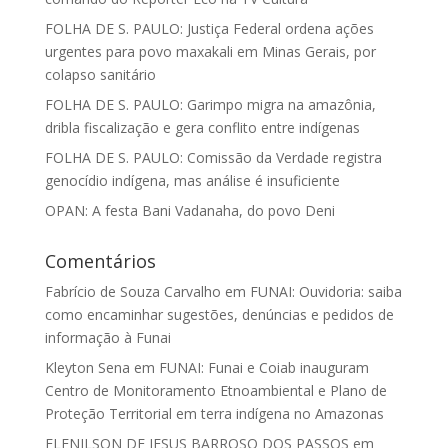
FOLHA DE S. PAULO: Justiça Federal ordena ações
urgentes para povo maxakali em Minas Gerais, por
colapso sanitário
FOLHA DE S. PAULO: Garimpo migra na amazônia,
dribla fiscalização e gera conflito entre indígenas
FOLHA DE S. PAULO: Comissão da Verdade registra
genocídio indígena, mas análise é insuficiente
OPAN: A festa Bani Vadanaha, do povo Deni
Comentários
Fabrício de Souza Carvalho
em
FUNAI: Ouvidoria: saiba
como encaminhar sugestões, denúncias e pedidos de
informação à Funai
Kleyton Sena
em
FUNAI: Funai e Coiab inauguram
Centro de Monitoramento Etnoambiental e Plano de
Proteção Territorial em terra indígena no Amazonas
ELENILSON DE JESUS BARROSO DOS PASSOS
em