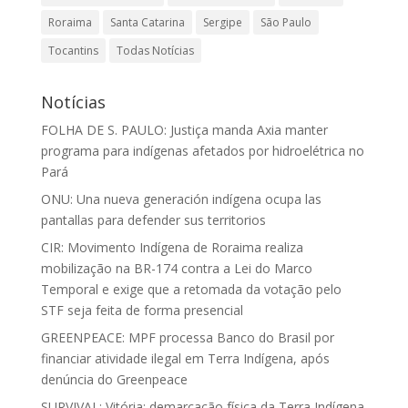
Roraima
Santa Catarina
Sergipe
São Paulo
Tocantins
Todas Notícias
Notícias
FOLHA DE S. PAULO: Justiça manda Axia manter
programa para indígenas afetados por hidroelétrica no
Pará
ONU: Una nueva generación indígena ocupa las
pantallas para defender sus territorios
CIR: Movimento Indígena de Roraima realiza
mobilização na BR-174 contra a Lei do Marco
Temporal e exige que a retomada da votação pelo
STF seja feita de forma presencial
GREENPEACE: MPF processa Banco do Brasil por
financiar atividade ilegal em Terra Indígena, após
denúncia do Greenpeace
SURVIVAL: Vitória: demarcação física da Terra Indígena