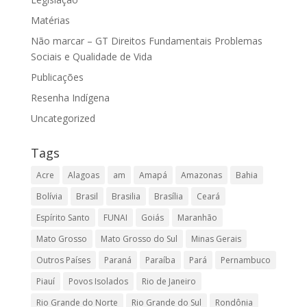
Matérias
Não marcar – GT Direitos Fundamentais Problemas
Sociais e Qualidade de Vida
Publicações
Resenha Indígena
Uncategorized
Tags
Acre
Alagoas
am
Amapá
Amazonas
Bahia
Bolívia
Brasil
Brasilia
Brasília
Ceará
Espírito Santo
FUNAI
Goiás
Maranhão
Mato Grosso
Mato Grosso do Sul
Minas Gerais
Outros Países
Paraná
Paraíba
Pará
Pernambuco
Piauí
Povos Isolados
Rio de Janeiro
Rio Grande do Norte
Rio Grande do Sul
Rondônia