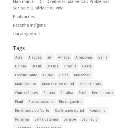
Não marcar – GT Direitos Fundamentais Problemas
Sociais e Qualidade de Vida
Publicações
Resenha Indígena
Uncategorized
Tags
Acre
Alagoas
am
Amapá
Amazonas
Bahia
Bolívia
Brasil
Brasilia
Brasília
Ceará
Espírito Santo
FUNAI
Goiás
Maranhão
Mato Grosso
Mato Grosso do Sul
Minas Gerais
Outros Países
Paraná
Paraíba
Pará
Pernambuco
Piauí
Povos Isolados
Rio de Janeiro
Rio Grande do Norte
Rio Grande do Sul
Rondônia
Roraima
Santa Catarina
Sergipe
São Paulo