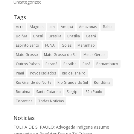
Uncategorized
Tags
Acre
Alagoas
am
Amapá
Amazonas
Bahia
Bolívia
Brasil
Brasilia
Brasília
Ceará
Espírito Santo
FUNAI
Goiás
Maranhão
Mato Grosso
Mato Grosso do Sul
Minas Gerais
Outros Países
Paraná
Paraíba
Pará
Pernambuco
Piauí
Povos Isolados
Rio de Janeiro
Rio Grande do Norte
Rio Grande do Sul
Rondônia
Roraima
Santa Catarina
Sergipe
São Paulo
Tocantins
Todas Notícias
Notícias
FOLHA DE S. PAULO: Advogada indígena assume
comando do Repórter Eco na TV Cultura