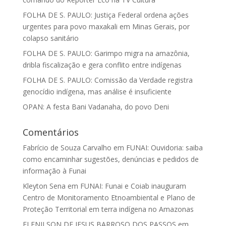
FOLHA DE S. PAULO: Justiça Federal ordena ações
urgentes para povo maxakali em Minas Gerais, por
colapso sanitário
FOLHA DE S. PAULO: Garimpo migra na amazônia,
dribla fiscalização e gera conflito entre indígenas
FOLHA DE S. PAULO: Comissão da Verdade registra
genocídio indígena, mas análise é insuficiente
OPAN: A festa Bani Vadanaha, do povo Deni
Comentários
Fabrício de Souza Carvalho
em
FUNAI: Ouvidoria: saiba
como encaminhar sugestões, denúncias e pedidos de
informação à Funai
Kleyton Sena
em
FUNAI: Funai e Coiab inauguram
Centro de Monitoramento Etnoambiental e Plano de
Proteção Territorial em terra indígena no Amazonas
ELENILSON DE JESUS BARROSO DOS PASSOS
em