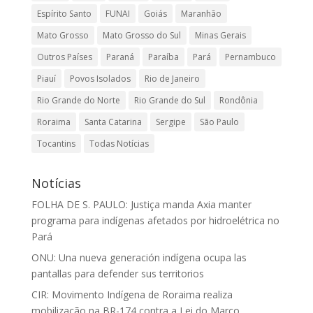
Espírito Santo
FUNAI
Goiás
Maranhão
Mato Grosso
Mato Grosso do Sul
Minas Gerais
Outros Países
Paraná
Paraíba
Pará
Pernambuco
Piauí
Povos Isolados
Rio de Janeiro
Rio Grande do Norte
Rio Grande do Sul
Rondônia
Roraima
Santa Catarina
Sergipe
São Paulo
Tocantins
Todas Notícias
Notícias
FOLHA DE S. PAULO: Justiça manda Axia manter
programa para indígenas afetados por hidroelétrica no
Pará
ONU: Una nueva generación indígena ocupa las
pantallas para defender sus territorios
CIR: Movimento Indígena de Roraima realiza
mobilização na BR-174 contra a Lei do Marco