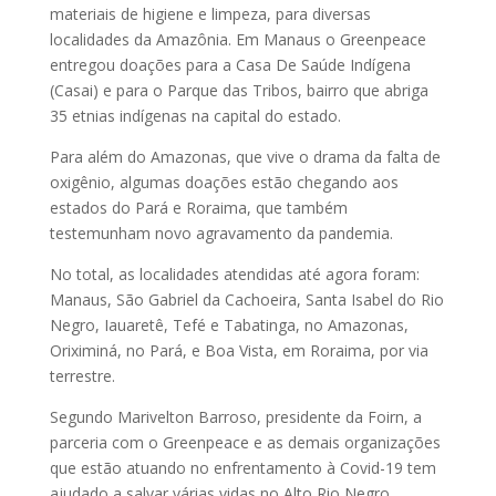
materiais de higiene e limpeza, para diversas
localidades da Amazônia. Em Manaus o Greenpeace
entregou doações para a Casa De Saúde Indígena
(Casai) e para o Parque das Tribos, bairro que abriga
35 etnias indígenas na capital do estado.
Para além do Amazonas, que vive o drama da falta de
oxigênio, algumas doações estão chegando aos
estados do Pará e Roraima, que também
testemunham novo agravamento da pandemia.
No total, as localidades atendidas até agora foram:
Manaus, São Gabriel da Cachoeira, Santa Isabel do Rio
Negro, Iauaretê, Tefé e Tabatinga, no Amazonas,
Oriximiná, no Pará, e Boa Vista, em Roraima, por via
terrestre.
Segundo Marivelton Barroso, presidente da Foirn, a
parceria com o Greenpeace e as demais organizações
que estão atuando no enfrentamento à Covid-19 tem
ajudado a salvar várias vidas no Alto Rio Negro.