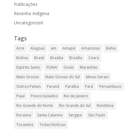
Publicações
Resenha Indígena
Uncategorized
Tags
Acre
Alagoas
am
Amapá
Amazonas
Bahia
Bolívia
Brasil
Brasilia
Brasília
Ceará
Espírito Santo
FUNAI
Goiás
Maranhão
Mato Grosso
Mato Grosso do Sul
Minas Gerais
Outros Países
Paraná
Paraíba
Pará
Pernambuco
Piauí
Povos Isolados
Rio de Janeiro
Rio Grande do Norte
Rio Grande do Sul
Rondônia
Roraima
Santa Catarina
Sergipe
São Paulo
Tocantins
Todas Notícias