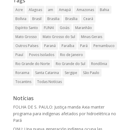
Tags
Acre
Alagoas
am
Amapá
Amazonas
Bahia
Bolívia
Brasil
Brasilia
Brasília
Ceará
Espírito Santo
FUNAI
Goiás
Maranhão
Mato Grosso
Mato Grosso do Sul
Minas Gerais
Outros Países
Paraná
Paraíba
Pará
Pernambuco
Piauí
Povos Isolados
Rio de Janeiro
Rio Grande do Norte
Rio Grande do Sul
Rondônia
Roraima
Santa Catarina
Sergipe
São Paulo
Tocantins
Todas Notícias
Notícias
FOLHA DE S. PAULO: Justiça manda Axia manter
programa para indígenas afetados por hidroelétrica no
Pará
ONU: Una nueva generación indígena ocupa las