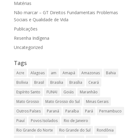
Matérias
Não marcar – GT Direitos Fundamentais Problemas
Sociais e Qualidade de Vida
Publicações
Resenha Indígena
Uncategorized
Tags
Acre
Alagoas
am
Amapá
Amazonas
Bahia
Bolívia
Brasil
Brasilia
Brasília
Ceará
Espírito Santo
FUNAI
Goiás
Maranhão
Mato Grosso
Mato Grosso do Sul
Minas Gerais
Outros Países
Paraná
Paraíba
Pará
Pernambuco
Piauí
Povos Isolados
Rio de Janeiro
Rio Grande do Norte
Rio Grande do Sul
Rondônia