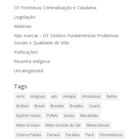
GT Fronteiras Criminalização e Cidadania
Legislação
Matérias
Não marcar – GT Direitos Fundamentais Problemas
Sociais e Qualidade de Vida
Publicações
Resenha Indígena
Uncategorized
Tags
Acre
Alagoas
am
Amapá
Amazonas
Bahia
Bolívia
Brasil
Brasilia
Brasília
Ceará
Espírito Santo
FUNAI
Goiás
Maranhão
Mato Grosso
Mato Grosso do Sul
Minas Gerais
Outros Países
Paraná
Paraíba
Pará
Pernambuco