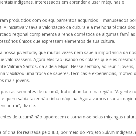
ientais indígenas, interessados em aprender a usar máquinas e
is foram produzidos com os equipamentos adquiridos – manuseados po
 A iniciativa visava a valorização da cultura e a melhoria técnica dos
ercado regional complementa a renda doméstica de algumas famílias
acessórios únicos que expressam elementos de sua cultura.
pra nossa juventude, que muitas vezes nem sabe a importância da no
que valorizassem. Agora eles tão usando os colares que eles mesmos
ante Valmira Santos, da aldeia Mipiri. Nesse sentido, ao reunir jovens,
ina viabilizou uma troca de saberes, técnicas e experiências, motivo 
os mais jovens.
te para as sementes de tucumã, fruto abundante na região. “A gente 
o, e quem sabia fazer não tinha máquina. Agora vamos usar a imagin
contrar”, diz ele.
mentes de tucumã não apodrecem e tornam-se belas miçangas natura
a oficina foi realizada pelo IEB, por meio do Projeto SulAm Indígena, 