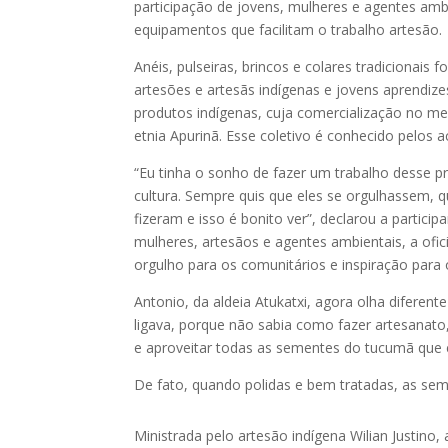
participação de jovens, mulheres e agentes amb
equipamentos que facilitam o trabalho artesão.
Anéis, pulseiras, brincos e colares tradiciona
artesões e artesãs indígenas e jovens aprendizes.
produtos indígenas, cuja comercialização no m
etnia Apurinã. Esse coletivo é conhecido pelos 
“Eu tinha o sonho de fazer um trabalho desse 
cultura. Sempre quis que eles se orgulhassem, 
fizeram e isso é bonito ver”, declarou a particip
mulheres, artesãos e agentes ambientais, a ofic
orgulho para os comunitários e inspiração para 
Antonio, da aldeia Atukatxi, agora olha diferen
ligava, porque não sabia como fazer artesanat
e aproveitar todas as sementes do tucumã que en
De fato, quando polidas e bem tratadas, as se
Ministrada pelo artesão indígena Wilian Justino, 