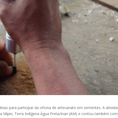
deias para participar da oficina de artesanato em sementes. A ativida
ia Mipiri, Terra Indígena Água Preta/Inari (AM) e contou também com