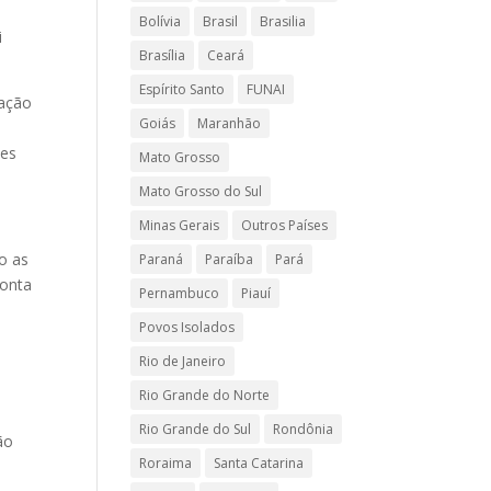
Bolívia
Brasil
Brasilia
i
Brasília
Ceará
Espírito Santo
FUNAI
zação
Goiás
Maranhão
tes
Mato Grosso
Mato Grosso do Sul
Minas Gerais
Outros Países
o as
Paraná
Paraíba
Pará
conta
Pernambuco
Piauí
Povos Isolados
Rio de Janeiro
Rio Grande do Norte
Rio Grande do Sul
Rondônia
ão
Roraima
Santa Catarina