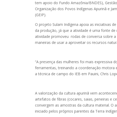
tem apoio do Fundo Amazônia/BNDES), Gestão T
Organização dos Povos Indígenas Apurinã e Jam
(GEIP).
O projeto Sulam Indígena apoia as iniciativas 
da produção, já que a atividade é uma fonte de
atividade promoveu rodas de conversa sobre a c
maneiras de usar a aproveitar os recursos naturai
“A presença das mulheres foi mais expressiva d
ferramentas, treinando a coordenação motora e 
a técnica de campo do IEB em Pauini, Chris Lope
A valorização da cultura apurinã vem acontece
artefatos de fibras (cocares, saias, peneiras e c
convergem as amostras da cultura material. O a
iniciado pelos próprios parentes da Terra Indíg