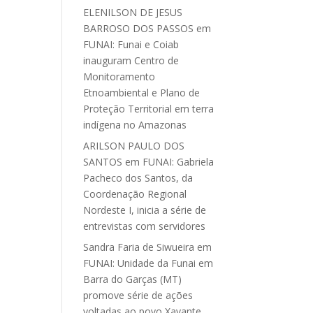
ELENILSON DE JESUS
BARROSO DOS PASSOS
em
FUNAI: Funai e Coiab
inauguram Centro de
Monitoramento
Etnoambiental e Plano de
Proteção Territorial em terra
indígena no Amazonas
ARILSON PAULO DOS
SANTOS
em
FUNAI: Gabriela
Pacheco dos Santos, da
Coordenação Regional
Nordeste I, inicia a série de
entrevistas com servidores
Sandra Faria de Siwueira
em
FUNAI: Unidade da Funai em
Barra do Garças (MT)
promove série de ações
voltadas ao povo Xavante