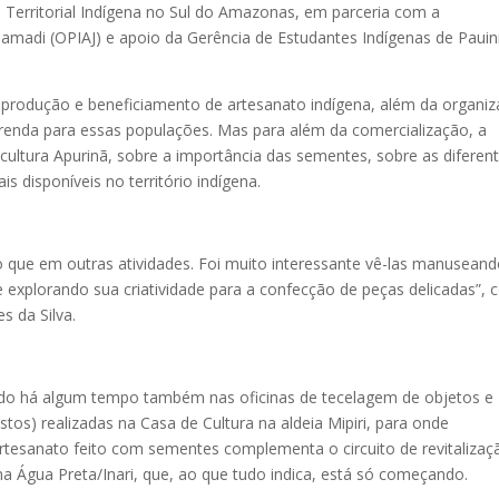
erritorial Indígena no Sul do Amazonas, em parceria com a
amadi (OPIAJ) e apoio da Gerência de Estudantes Indígenas de Pauin
de produção e beneficiamento de artesanato indígena, além da organi
 renda para essas populações. Mas para além da comercialização, a
ultura Apurinã, sobre a importância das sementes, sobre as diferen
s disponíveis no território indígena.
o que em outras atividades. Foi muito interessante vê-las manuseand
explorando sua criatividade para a confecção de peças delicadas”, 
s da Silva.
ndo há algum tempo também nas oficinas de tecelagem de objetos e
estos) realizadas na Casa de Cultura na aldeia Mipiri, para onde
rtesanato feito com sementes complementa o circuito de revitalizaç
ena Água Preta/Inari, que, ao que tudo indica, está só começando.