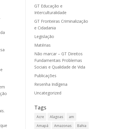
GT Educação e
Interculturalidade
r
GT Fronteiras Criminalização
e Cidadania
 da
Legislação
Matérias
ssa
Não marcar – GT Direitos
Fundamentais Problemas
Sociais e Qualidade de Vida
de
Publicações
Resenha Indígena
nem
Uncategorized
ação
Tags
is.
Acre
Alagoas
am
(que
Amapá
Amazonas
Bahia