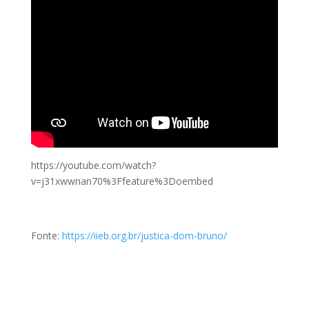
https://youtube.com/watch?
v=j31xwwnan70%3Ffeature%3Doembed
Fonte:
https://iieb.org.br/justica-dom-bruno/