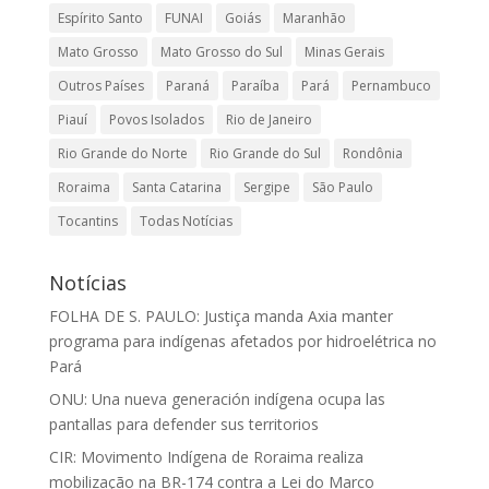
Espírito Santo
FUNAI
Goiás
Maranhão
Mato Grosso
Mato Grosso do Sul
Minas Gerais
Outros Países
Paraná
Paraíba
Pará
Pernambuco
Piauí
Povos Isolados
Rio de Janeiro
Rio Grande do Norte
Rio Grande do Sul
Rondônia
Roraima
Santa Catarina
Sergipe
São Paulo
Tocantins
Todas Notícias
Notícias
FOLHA DE S. PAULO: Justiça manda Axia manter
programa para indígenas afetados por hidroelétrica no
Pará
ONU: Una nueva generación indígena ocupa las
pantallas para defender sus territorios
CIR: Movimento Indígena de Roraima realiza
mobilização na BR-174 contra a Lei do Marco