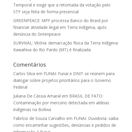
Temporal e exige que a retomada da votação pelo
STF seja feita de forma presencial
GREENPEACE: MPF processa Banco do Brasil por
financiar atividade ilegal em Terra Indígena, após
denúncia do Greenpeace
SURVIVAL: Vitória: demarcação física da Terra Indígena
Kawahiva do Rio Pardo (MT) é finalizada
Comentários
Carlos Silva
em
FUNAI: Funai e DNIT se reúnem para
dialogar sobre projetos prioritários para o Governo
Federal
Juliana De Cássia Amaral
em
BRASIL DE FATO:
Contaminação por mercúrio detectada em aldeias
indígenas na Bolívia
Fabrício de Souza Carvalho
em
FUNAI: Ouvidoria: saiba
como encaminhar sugestões, denúncias e pedidos de
informação à Funai