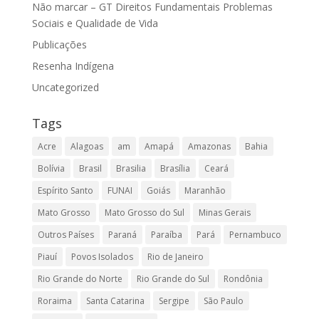
Não marcar – GT Direitos Fundamentais Problemas
Sociais e Qualidade de Vida
Publicações
Resenha Indígena
Uncategorized
Tags
Acre
Alagoas
am
Amapá
Amazonas
Bahia
Bolívia
Brasil
Brasilia
Brasília
Ceará
Espírito Santo
FUNAI
Goiás
Maranhão
Mato Grosso
Mato Grosso do Sul
Minas Gerais
Outros Países
Paraná
Paraíba
Pará
Pernambuco
Piauí
Povos Isolados
Rio de Janeiro
Rio Grande do Norte
Rio Grande do Sul
Rondônia
Roraima
Santa Catarina
Sergipe
São Paulo