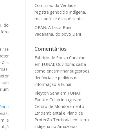
Comissão da Verdade
registra genocídio indígena,
mas análise é insuficiente
vo do
OPAN: A festa Bani
 foro
Vadanaha, do povo Deni
Comentários
e “se
meter
Fabrício de Souza Carvalho
arães
em
FUNAI: Ouvidoria: saiba
emas,
como encaminhar sugestões,
setor
denúncias e pedidos de
o sob
informação à Funai
ar um
Kleyton Sena
em
FUNAI:
Funai e Coiab inauguram
Centro de Monitoramento
ópria
Etnoambiental e Plano de
rias,
Proteção Territorial em terra
tam a
indígena no Amazonas
al já