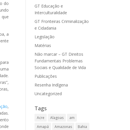
to do
GT Educação e
gundo
Interculturalidade
ê que
GT Fronteiras Criminalização
e Cidadania
pa, a
Legislação
mente
Matérias
Não marcar – GT Direitos
Fundamentais Problemas
 para
Sociais e Qualidade de Vida
r uma
dade.
Publicações
ras”,
Resenha Indígena
oras,
Uncategorized
ação
,
Tags
adas.
Acre
Alagoas
am
mento
 onde
Amapá
Amazonas
Bahia