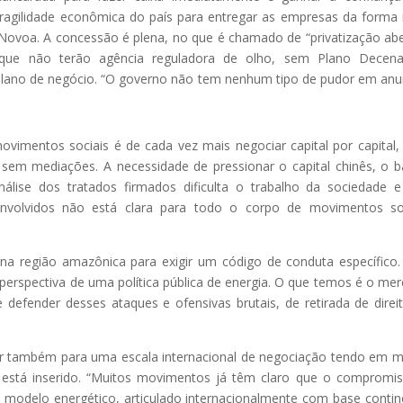
fragilidade econômica do país para entregar as empresas da forma
ca Novoa. A concessão é plena, no que é chamado de “privatização abe
 que não terão agência reguladora de olho, sem Plano Decena
plano de negócio. “O governo não tem nenhum tipo de pudor em anu
ovimentos sociais é de cada vez mais negociar capital por capital
e sem mediações. A necessidade de pressionar o capital chinês, o 
lise dos tratados firmados dificulta o trabalho da sociedade 
nvolvidos não está clara para todo o corpo de movimentos soc
 na região amazônica para exigir um código de conduta específico.
er perspectiva de uma política pública de energia. O que temos é o me
defender desses ataques e ofensivas brutais, de retirada de direi
tir também para uma escala internacional de negociação tendo em 
 está inserido. “Muitos movimentos já têm claro que o compromi
modelo energético, articulado internacionalmente com base contin