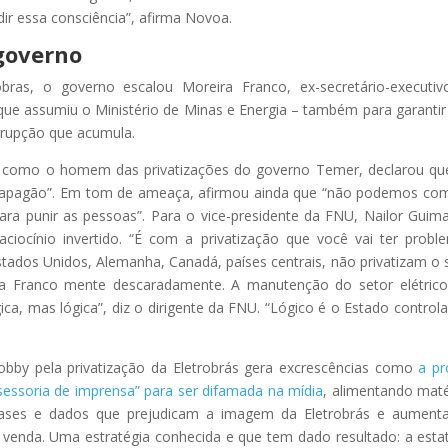
ir essa consciência”, afirma Novoa.
 governo
robras, o governo escalou Moreira Franco, ex-secretário-executi
que assumiu o Ministério de Minas e Energia – também para garantir
orrupção que acumula.
 como o homem das privatizações do governo Temer, declarou qu
 um apagão”. Em tom de ameaça, afirmou ainda que “não podemos co
ara punir as pessoas”. Para o vice-presidente da FNU, Nailor Guim
iocínio invertido. “É com a privatização que você vai ter probl
stados Unidos, Alemanha, Canadá, países centrais, não privatizam o 
eira Franco mente descaradamente. A manutenção do setor elétric
ca, mas lógica”, diz o dirigente da FNU. “Lógico é o Estado control
bby pela privatização da Eletrobrás gera excrescências como
a pr
essoria de imprensa” para ser difamada na mídia
, alimentando maté
leases e dados que prejudicam a imagem da Eletrobrás e aumen
venda. Uma estratégia conhecida e que tem dado resultado: a estat