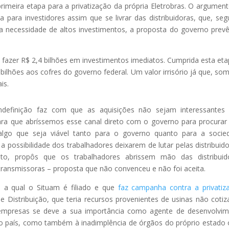
rimeira etapa para a privatização da própria Eletrobras. O argumen
 para investidores assim que se livrar das distribuidoras, que, se
e da necessidade de altos investimentos, a proposta do governo prev
 fazer R$ 2,4 bilhões em investimentos imediatos. Cumprida esta eta
 bilhões aos cofres do governo federal. Um valor irrisório já que, so
is.
indefinição faz com que as aquisições não sejam interessantes
ara que abríssemos esse canal direto com o governo para procura
algo que seja viável tanto para o governo quanto para a socie
possibilidade dos trabalhadores deixarem de lutar pelas distribuido
nto, propôs que os trabalhadores abrissem mão das distribuid
transmissoras – proposta que não convenceu e não foi aceita.
, a qual o Situam é filiado e que
faz campanha contra a privatiz
 Distribuição, que teria recursos provenientes de usinas não cotiz
as empresas se deve a sua importância como agente de desenvolvi
do país, como também à inadimplência de órgãos do próprio estado