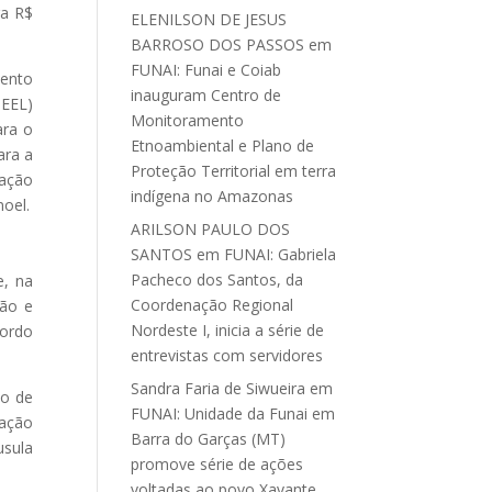
ra R$
ELENILSON DE JESUS
BARROSO DOS PASSOS
em
FUNAI: Funai e Coiab
mento
inauguram Centro de
NEEL)
Monitoramento
ara o
Etnoambiental e Plano de
ara a
Proteção Territorial em terra
lação
indígena no Amazonas
noel.
ARILSON PAULO DOS
SANTOS
em
FUNAI: Gabriela
Pacheco dos Santos, da
e, na
Coordenação Regional
ção e
Nordeste I, inicia a série de
cordo
entrevistas com servidores
Sandra Faria de Siwueira
em
to de
FUNAI: Unidade da Funai em
vação
Barra do Garças (MT)
usula
promove série de ações
voltadas ao povo Xavante