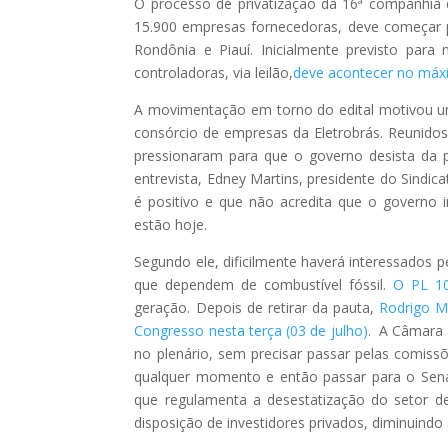
O processo de privatização da 16ª companhia
15.900 empresas fornecedoras, deve começar pe
Rondônia e Piauí. Inicialmente previsto para
controladoras, via leilão,
deve acontecer no máx
A movimentação em torno do edital motivou uma
consórcio de empresas da Eletrobrás. Reunido
pressionaram para que o governo desista da p
entrevista, Edney Martins, presidente do Sindi
é positivo e que não acredita que o governo ir
estão hoje.
Segundo ele, dificilmente haverá interessados
que dependem de combustível fóssil.
O PL 10
geração. Depois de retirar da pauta,
Rodrigo M
Congresso nesta terça (03 de julho)
. A Câmara 
no plenário, sem precisar passar pelas comissõe
qualquer momento e então passar para o Sena
que regulamenta a desestatização do setor de 
disposição de investidores privados, diminuindo 