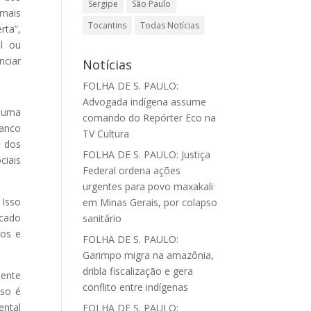
Sergipe
São Paulo
 mais
Tocantins
Todas Notícias
rta”,
l ou
nciar
Notícias
FOLHA DE S. PAULO:
Advogada indígena assume
, uma
comando do Repórter Eco na
banco
TV Cultura
e dos
FOLHA DE S. PAULO: Justiça
iais
Federal ordena ações
urgentes para povo maxakali
 Isso
em Minas Gerais, por colapso
rcado
sanitário
tos e
FOLHA DE S. PAULO:
Garimpo migra na amazônia,
dribla fiscalização e gera
mente
conflito entre indígenas
sso é
ental
FOLHA DE S. PAULO: