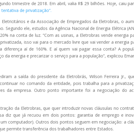
do trimestre de 2018. Em abril, valia R$ 29 bilhões. Hoje, caiu pa
 tentativa de privatização”.
 Eletricitários e da Associação de Empregados da Eletrobras, o au
ção. Segundo ele, estudos da Agência Nacional de Energia Elétrica (A
0% na conta de luz. “Com as usinas, a Eletrobras vende energia p
ivatizada, isso vai para o mercado livre que vai vender a energia p
 diferença aí de 160%. E aí quem vai pagar essa conta? A popu
o da energia e precarizar o serviço para a população”, explicou Ema
ram a saída do presidente da Eletrobrás, Wilson Ferreira Jr., qu
continuar no comando da entidade, pois trabalha para a privatiza
res da empresa. Outro ponto importante foi a negociação do a
tração da Eletrobras, que quer introduzir novas cláusulas no contra
resa diz que já recuou em dois pontos: garantia de emprego e ino
r um computador). Outros dois pontos seguem em negociação: a clá
ue permite transferência dos trabalhadores entre Estados.