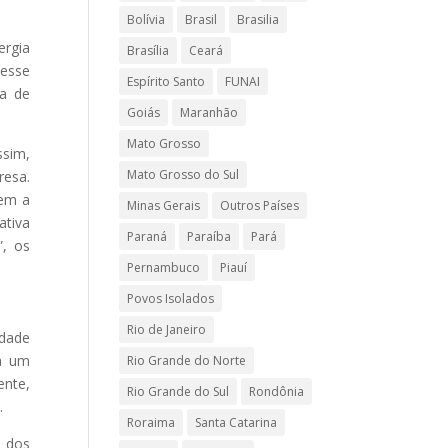
Bolívia
Brasil
Brasilia
ergia
Brasília
Ceará
 esse
Espírito Santo
FUNAI
va de
Goiás
Maranhão
Mato Grosso
ssim,
Mato Grosso do Sul
resa.
tem a
Minas Gerais
Outros Países
ativa
Paraná
Paraíba
Pará
”, os
Pernambuco
Piauí
Povos Isolados
Rio de Janeiro
idade
a um
Rio Grande do Norte
ente,
Rio Grande do Sul
Rondônia
.
Roraima
Santa Catarina
a dos