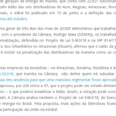
 de geração de energia do mundo, que conta com 22.921 funcionár
lo leilão das seis distribuidoras do Acre, Alagoas, Amazonas, Ror
 maio, o edital foi publicado em 15 de junho e a definição das 
imo até outubro
.
 greve de três dias dos mais de 20.000 eletricitários que trabalh
s com o presidente da Câmara, Rodrigo Maia (DEM/RJ), os trabalha
rivatização, defendida no Projeto de Lei 9.463/18 e na MP 814/1
cato dos Urbanitários no Amazonas (Situam), afirmou que o saldo da 
á insistir na privatização das distribuidoras da maneira como as c
 pelas empresas da Amazônia – no Amazonas, Roraima, Rondônia e A
.332/18
, que tramita na Câmara, não define quem irá subsidiar
aia deu anuência para que uma manobra regimentar fosse aprova
aprovou, por 226 votos a 47, que o projeto pode ser votado direta
s – o que poderia inviabilizar o leilão. Assim, a votação pode ocor
do. A Câmara analisa também o Projeto de Lei 9463/18, do Execu
energia no Brasil. Pela proposta, mais ações da Eletrobras ficar
a participação da União na estatal.