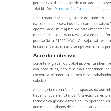
perdeu 42% de seu valor de mercado só no segun
16,9 bilhões.
O motivo é a “falta de confiança na
Para Emanoel Mendes, diretor do Sindicato dos
na conta de luz será inevitável com a privatiza
aponta para um reajuste de aproximadamente 2
mercado cativo a R$40 MWh. Se a empresa for pr
população a R$200 MWh. Ou seja, vai ter uma
brasileira. Vai ao mesmo tempo aumentar o preç
Acordo coletivo
Durante a greve, os trabalhadores também pedi
avaliação deles, não tem mais capacidade de 
chegou a ofender diretamente os trabalhado
coletivo.
A categoria é contrária às propostas da adminis
trabalho dos eletricitários. A direção da emp
tecnológica (proíbe a troca de um operador po
que muda os planos de saúde da categoria e a q