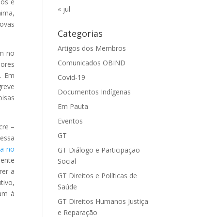
ios e
« jul
aima,
novas
Categorias
Artigos dos Membros
am no
Comunicados OBIND
dores
7. Em
Covid-19
greve
Documentos Indígenas
oisas
Em Pauta
Eventos
cre –
GT
 essa
da no
GT Diálogo e Participação
mente
Social
rer a
GT Direitos e Políticas de
tivo,
Saúde
iam à
GT Direitos Humanos Justiça
e Reparação