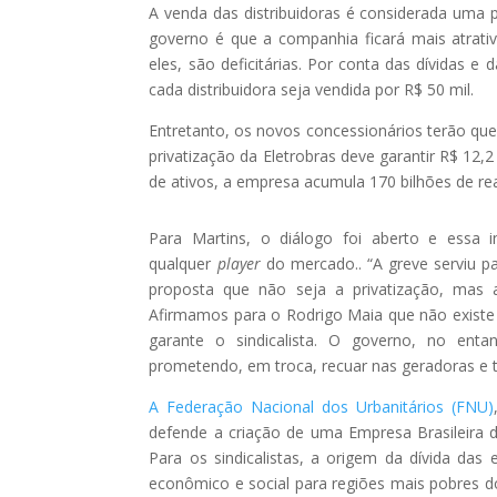
A venda das distribuidoras é considerada uma p
governo é que a companhia ficará mais atrativa
eles, são deficitárias. Por conta das dívidas 
cada distribuidora seja vendida por R$ 50 mil.
Entretanto, os novos concessionários terão que
privatização da Eletrobras deve garantir R$ 12,2
de ativos, a empresa acumula 170 bilhões de rea
Para Martins, o diálogo foi aberto e essa 
qualquer
player
do mercado.. “A greve serviu p
proposta que não seja a privatização, mas 
Afirmamos para o Rodrigo Maia que não existe a 
garante o sindicalista. O governo, no enta
prometendo, em troca, recuar nas geradoras e 
A Federação Nacional dos Urbanitários (FNU)
defende a criação de uma Empresa Brasileira de
Para os sindicalistas, a origem da dívida d
econômico e social para regiões mais pobres 