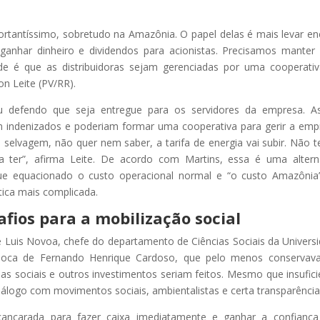
rtantíssimo, sobretudo na Amazônia. O papel delas é mais levar en
ganhar dinheiro e dividendos para acionistas. Precisamos manter
idade é que as distribuidoras sejam gerenciadas por uma cooperati
on Leite (PV/RR).
u defendo que seja entregue para os servidores da empresa. A
m indenizados e poderiam formar uma cooperativa para gerir a emp
é selvagem, não quer nem saber, a tarifa de energia vai subir. Não 
a ter”, afirma Leite. De acordo com Martins, essa é uma altern
ue equacionado o custo operacional normal e “o custo Amazônia
stica mais complicada.
safios para a mobilização social
e Luis Novoa, chefe do departamento de Ciências Sociais da Univers
época de Fernando Henrique Cardoso, que pelo menos conservav
as sociais e outros investimentos seriam feitos. Mesmo que insufici
iálogo com movimentos sociais, ambientalistas e certa transparência
scancarada para fazer caixa imediatamente e ganhar a confianç