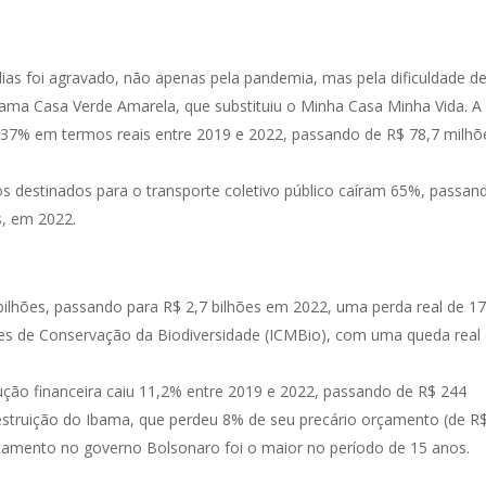
dias foi agravado, não apenas pela pandemia, mas pela dificuldade d
ama Casa Verde Amarela, que substituiu o Minha Casa Minha Vida. A
u 37% em termos reais entre 2019 e 2022, passando de R$ 78,7 milhõ
s destinados para o transporte coletivo público caíram 65%, passan
s, em 2022.
 bilhões, passando para R$ 2,7 bilhões em 2022, uma perda real de 1
es de Conservação da Biodiversidade (ICMBio), com uma queda real
cução financeira caiu 11,2% entre 2019 e 2022, passando de R$ 244
estruição do Ibama, que perdeu 8% de seu precário orçamento (de R$
atamento no governo Bolsonaro foi o maior no período de 15 anos.