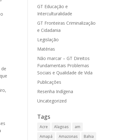
GT Educação e
Interculturalidade
 o
GT Fronteiras Criminalização
e Cidadania
Legislação
Matérias
Não marcar – GT Direitos
u
Fundamentais Problemas
e de
Sociais e Qualidade de Vida
 que
Publicações
iro,
Resenha Indígena
Uncategorized
Tags
ses
Acre
Alagoas
am
a
Amapá
Amazonas
Bahia