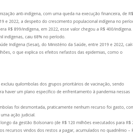
nização anti-indígena, com uma queda na execução financeira, de R
19 e 2022, a despeito do crescimento populacional indígena no perío
era R$ 899/indígena, em 2022, esse valor chegou a R$ 400/indígena
il indígenas, caiu 68% no período.
aúde Indígena (Sesai), do Ministério da Saúde, entre 2019 e 2022, caí
ilhões, o que explica os efeitos nefastos das epidemias, como o
excluiu quilombolas dos grupos prioritários de vacinação, sendo
ara haver um plano específico de enfrentamento à pandemia nessas
uilombolas foi desmontada, praticamente nenhum recurso foi gasto, co
uma ação judicial.
longo da gestão Bolsonaro (de R$ 120 milhões executados para R$
los recursos vindos dos restos a pagar, acumulados no quadriênio – 