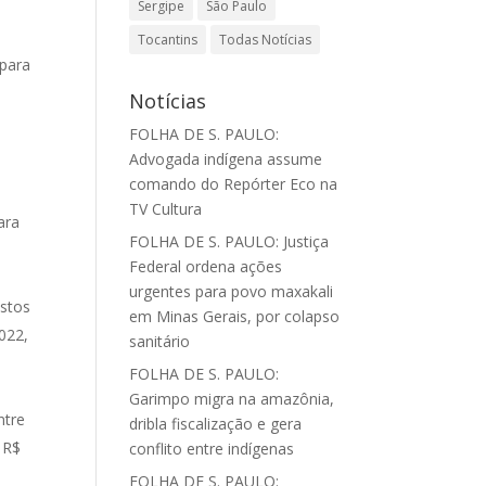
Sergipe
São Paulo
Tocantins
Todas Notícias
 para
Notícias
FOLHA DE S. PAULO:
Advogada indígena assume
u
comando do Repórter Eco na
TV Cultura
ara
FOLHA DE S. PAULO: Justiça
Federal ordena ações
urgentes para povo maxakali
astos
em Minas Gerais, por colapso
022,
sanitário
FOLHA DE S. PAULO:
Garimpo migra na amazônia,
ntre
dribla fiscalização e gera
 R$
conflito entre indígenas
FOLHA DE S. PAULO: