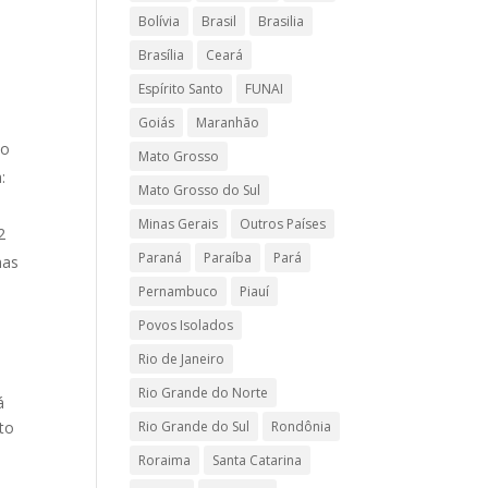
Bolívia
Brasil
Brasilia
Brasília
Ceará
Espírito Santo
FUNAI
Goiás
Maranhão
 o
Mato Grosso
:
Mato Grosso do Sul
Minas Gerais
Outros Países
2
Paraná
Paraíba
Pará
mas
Pernambuco
Piauí
Povos Isolados
Rio de Janeiro
Rio Grande do Norte
á
Rio Grande do Sul
Rondônia
to
Roraima
Santa Catarina