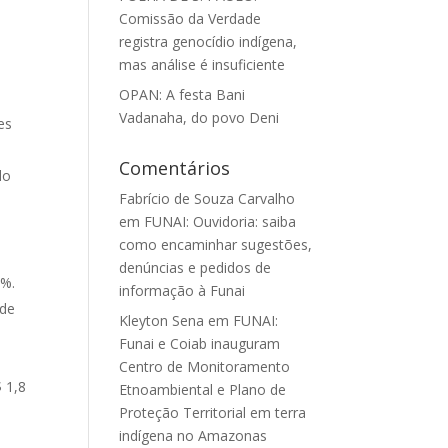
Comissão da Verdade
registra genocídio indígena,
mas análise é insuficiente
e
OPAN: A festa Bani
Vadanaha, do povo Deni
es
Comentários
do
Fabrício de Souza Carvalho
em
FUNAI: Ouvidoria: saiba
como encaminhar sugestões,
denúncias e pedidos de
7%.
informação à Funai
 de
Kleyton Sena
em
FUNAI:
Funai e Coiab inauguram
Centro de Monitoramento
 1,8
Etnoambiental e Plano de
Proteção Territorial em terra
indígena no Amazonas