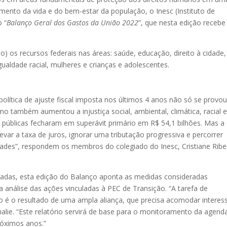
trimento da vida e do bem-estar da população, o Inesc (Instituto de
 “
Balanço Geral dos Gastos da União 2022
”, que nesta edição recebe
 os recursos federais nas áreas: saúde, educação, direito à cidade,
ualdade racial, mulheres e crianças e adolescentes.
olítica de ajuste fiscal imposta nos últimos 4 anos não só se provo
o também aumentou a injustiça social, ambiental, climática, racial 
s públicas fecharam em superávit primário em R$ 54,1 bilhões. Mas a
levar a taxa de juros, ignorar uma tributação progressiva e percorrer
aldades”, respondem os membros do colegiado do Inesc, Cristiane Ribe
sadas, esta edição do Balanço aponta as medidas consideradas
a análise das ações vinculadas à PEC de Transição. “A tarefa de
erno é o resultado de uma ampla aliança, que precisa acomodar interes
halie. “Este relatório servirá de base para o monitoramento da agend
róximos anos.”