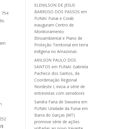
ELENILSON DE JESUS
BARROSO DOS PASSOS
em
$ 754
FUNAI: Funai e Coiab
do.
inauguram Centro de
.
Monitoramento
Etnoambiental e Plano de
ram
Proteção Territorial em terra
indígena no Amazonas
ARILSON PAULO DOS
SANTOS
em
FUNAI: Gabriela
Pacheco dos Santos, da
Coordenação Regional
Nordeste I, inicia a série de
entrevistas com servidores
Sandra Faria de Siwueira
em
m
FUNAI: Unidade da Funai em
Barra do Garças (MT)
 252
promove série de ações
R$
voltadas ao povo Xavante