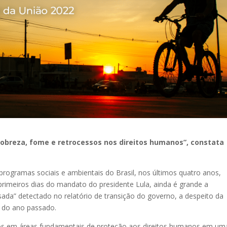
 pobreza, fome e retrocessos nos direitos humanos”, constata
programas sociais e ambientais do Brasil, nos últimos quatro anos,
rimeiros dias do mandato do presidente Lula, ainda é grande a
asada” detectado no relatório de transição do governo, a despeito da
 do ano passado.
stos em áreas fundamentais de proteção aos direitos humanos em um