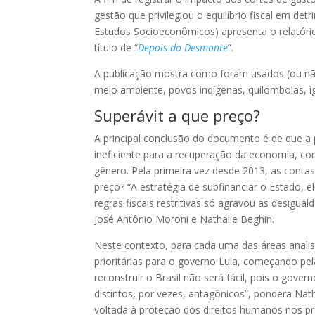
gestão que privilegiou o equilíbrio fiscal em de
Estudos Socioeconômicos) apresenta o relatório
título de “
Depois do Desmonte
”.
A publicação mostra como foram usados (ou não)
meio ambiente, povos indígenas, quilombolas, ig
Superávit a que preço?
A principal conclusão do documento é de que a p
ineficiente para a recuperação da economia, com
gênero. Pela primeira vez desde 2013, as conta
preço? “A estratégia de subfinanciar o Estado, e
regras fiscais restritivas só agravou as desigu
José Antônio Moroni e Nathalie Beghin.
Neste contexto, para cada uma das áreas anali
prioritárias para o governo Lula, começando pel
reconstruir o Brasil não será fácil, pois o gov
distintos, por vezes, antagônicos”, pondera Nat
voltada à proteção dos direitos humanos nos p