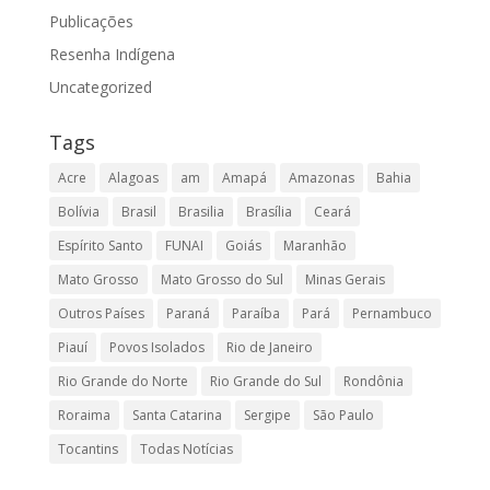
Publicações
Resenha Indígena
Uncategorized
Tags
Acre
Alagoas
am
Amapá
Amazonas
Bahia
Bolívia
Brasil
Brasilia
Brasília
Ceará
Espírito Santo
FUNAI
Goiás
Maranhão
Mato Grosso
Mato Grosso do Sul
Minas Gerais
Outros Países
Paraná
Paraíba
Pará
Pernambuco
Piauí
Povos Isolados
Rio de Janeiro
Rio Grande do Norte
Rio Grande do Sul
Rondônia
Roraima
Santa Catarina
Sergipe
São Paulo
Tocantins
Todas Notícias