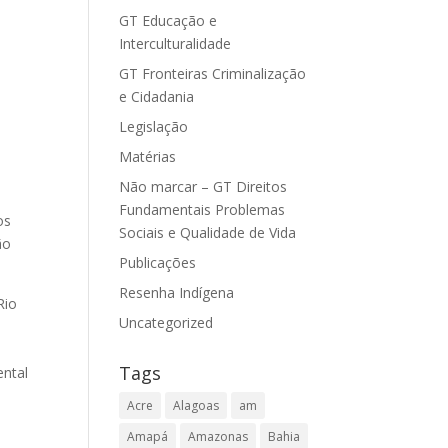
GT Educação e
Interculturalidade
GT Fronteiras Criminalização
e Cidadania
Legislação
Matérias
l
Não marcar – GT Direitos
Fundamentais Problemas
os
Sociais e Qualidade de Vida
ão
Publicações
Resenha Indígena
Rio
Uncategorized
Tags
ental
Acre
Alagoas
am
Amapá
Amazonas
Bahia