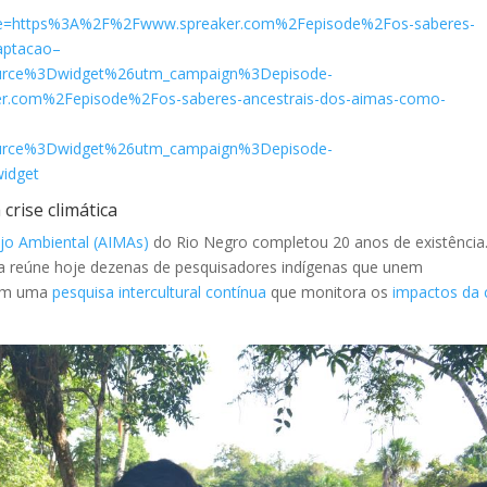
alue=https%3A%2F%2Fwww.spreaker.com%2Fepisode%2Fos-saberes-
aptacao–
rce%3Dwidget%26utm_campaign%3Depisode-
r.com%2Fepisode%2Fos-saberes-ancestrais-dos-aimas-como-
rce%3Dwidget%26utm_campaign%3Depisode-
idget
crise climática
jo Ambiental (AIMAs)
do Rio Negro completou 20 anos de existência
tiva reúne hoje dezenas de pesquisadores indígenas que unem
 em uma
pesquisa intercultural contínua
que monitora os
impactos da 