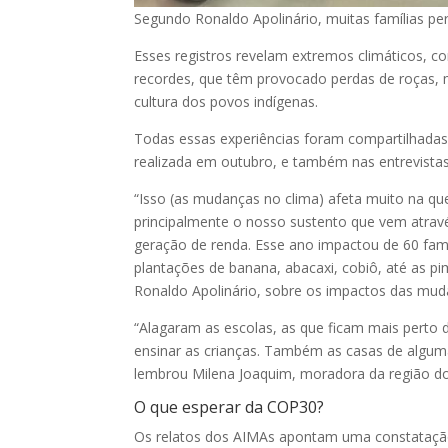
Segundo Ronaldo Apolinário, muitas famílias pe
Esses registros revelam extremos climáticos, 
recordes, que têm provocado perdas de roças, m
cultura dos povos indígenas.
Todas essas experiências foram compartilhadas 
realizada em outubro, e também nas entrevista
“Isso (as mudanças no clima) afeta muito na que
principalmente o nosso sustento que vem atravé
geração de renda. Esse ano impactou de 60 fam
plantações de banana, abacaxi, cobiô, até as pi
Ronaldo Apolinário, sobre os impactos das muda
“Alagaram as escolas, as que ficam mais perto d
ensinar as crianças. Também as casas de alguma
lembrou Milena Joaquim, moradora da região do
O que esperar da COP30?
Os relatos dos AIMAs apontam uma constatação q