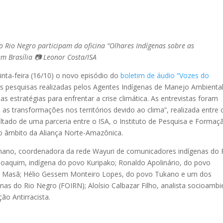
 Rio Negro participam da oficina “Olhares Indígenas sobre as
em Brasília 📷 Leonor Costa/ISA
uinta-feira (16/10) o novo episódio do
boletim de áudio “Vozes do
as pesquisas realizadas pelos Agentes Indígenas de Manejo Ambienta
estratégias para enfrentar a crise climática. As entrevistas foram
e as transformações nos territórios devido ao clima”, realizada entre 
ltado de uma parceria entre o ISA, o Instituto de Pesquisa e Formaç
no âmbito da Aliança Norte-Amazônica.
ano, coordenadora da rede Wayuri de comunicadores indígenas do 
Joaquim, indígena do povo Kuripako; Ronaldo Apolinário, do povo
 Masã; Hélio Gessem Monteiro Lopes, do povo Tukano e um dos
as do Rio Negro (FOIRN); Aloísio Calbazar Filho, analista socioambi
ão Antirracista.