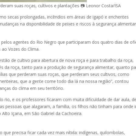
rderam suas roças, cultivos e plantações 📷 Leonor Costa/ISA
como secas prolongadas, incêndios em áreas de igapó e enchentes
udanças na disponibilidade de peixes e riscos à segurança alimentar
pelos agentes do Rio Negro que participaram dos quatro dias de ofi
s ao Vozes do Clima.
stão de cultivo para abertura de nova roça e para trabalho da roça,
s da roça, tanto para a produção de segurança alimentar, quanto pa
ílias que perderam suas roças, que perderam seus cultivos, como
menteiras, que a gente come todo dia lá na nossa região”, contou
nças do clima em seu território.
o rio, e os professores ficaram com muita dificuldade de dar aula, d
s pessoas que alagaram, a família, os filhos não tinham para onde ir
 Alto Içana, em São Gabriel da Cachoeira.
ue precisa ficar cada vez mais nítida: indígenas, quilombolas,