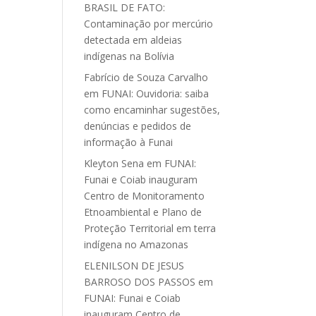
BRASIL DE FATO:
Contaminação por mercúrio
detectada em aldeias
indígenas na Bolívia
Fabrício de Souza Carvalho
em
FUNAI: Ouvidoria: saiba
como encaminhar sugestões,
denúncias e pedidos de
informação à Funai
Kleyton Sena
em
FUNAI:
Funai e Coiab inauguram
Centro de Monitoramento
Etnoambiental e Plano de
Proteção Territorial em terra
indígena no Amazonas
ELENILSON DE JESUS
BARROSO DOS PASSOS
em
FUNAI: Funai e Coiab
inauguram Centro de