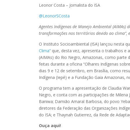
Leonor Costa – Jornalista do ISA
@LeonorSCosta
Agentes Indígenas de Manejo Ambiental (AIMAs) do
transformações nos territórios devido ao clima”, 
O Instituto Socioambiental (ISA) lançou nesta q
Clima”
que, desta vez, apresenta o trabalhos e 
(AIMAs) do Rio Negro, Amazonas, como parte das 
feitas durante a oficina “Olhares Indígenas sobr
dias 9 e 12 de setembro, em Brasília, como resu
Indígena (Iepé) e a Fundação Gaia Amazonas, 
O programa tem a apresentação de Claudia Wan
Negro, e conta com as participações de Milena 
Baniwa; Damião Amaral Barbosa, do povo Yeba
diretores da Federação das Organizações Indígen
do ISA; e Thaynah Gutierrez, da Rede de Adaptaç
Ouça aqui!