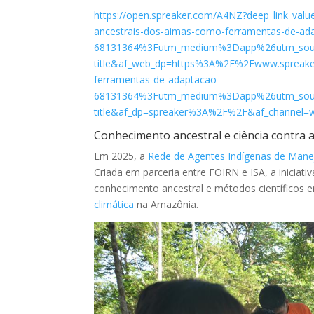
https://open.spreaker.com/A4NZ?deep_link_v
ancestrais-dos-aimas-como-ferramentas-de-ad
68131364%3Futm_medium%3Dapp%26utm_sou
title&af_web_dp=https%3A%2F%2Fwww.spreake
ferramentas-de-adaptacao–
68131364%3Futm_medium%3Dapp%26utm_sou
title&af_dp=spreaker%3A%2F%2F&af_channel=w
Conhecimento ancestral e ciência contra a 
Em 2025, a
Rede de Agentes Indígenas de Mane
Criada em parceria entre FOIRN e ISA, a inicia
conhecimento ancestral e métodos científicos
climática
na Amazônia.