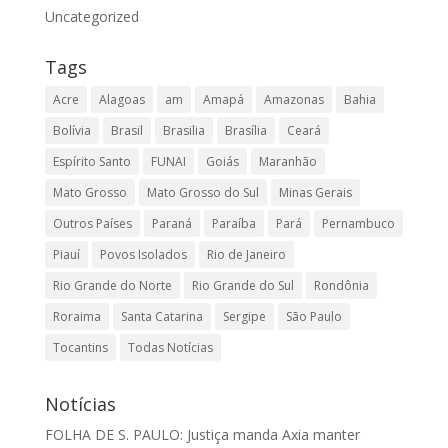
Uncategorized
Tags
Acre
Alagoas
am
Amapá
Amazonas
Bahia
Bolívia
Brasil
Brasilia
Brasília
Ceará
Espírito Santo
FUNAI
Goiás
Maranhão
Mato Grosso
Mato Grosso do Sul
Minas Gerais
Outros Países
Paraná
Paraíba
Pará
Pernambuco
Piauí
Povos Isolados
Rio de Janeiro
Rio Grande do Norte
Rio Grande do Sul
Rondônia
Roraima
Santa Catarina
Sergipe
São Paulo
Tocantins
Todas Notícias
Notícias
FOLHA DE S. PAULO: Justiça manda Axia manter