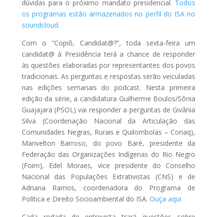
dúvidas para o próximo mandato presidencial.
Todos
os programas estão armazenados no perfil do ISA no
soundcloud
.
Com o “Copiô, Candidat@?”, toda sexta-feira um
candidat@ à Presidência terá a chance de responder
às questões elaboradas por representantes dos povos
tradicionais. As perguntas e respostas serão veiculadas
nas edições semanais do podcast. Nesta primeira
edição da série, a candidatura Guilherme Boulos/Sônia
Guajajara (PSOL) vai responder a perguntas de Givânia
Silva (Coordenação Nacional da Articulação das
Comunidades Negras, Rurais e Quilombolas – Conaq),
Marivelton Barroso, do povo Baré, presidente da
Federação das Organizações Indígenas do Rio Negro
(Foirn), Edel Moraes, vice presidente do Conselho
Nacional das Populações Extrativistas (CNS) e de
Adriana Ramos, coordenadora do Programa de
Política e Direito Socioambiental do ISA.
Ouça aqui
Cada rodada de entrevista trará questões sobre