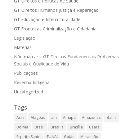
GT Direitos e Políticas de Saúde
GT Direitos Humanos Justiça e Reparação
GT Educação e Interculturalidade
GT Fronteiras Criminalização e Cidadania
Legislação
Matérias
Não marcar – GT Direitos Fundamentais Problemas
Sociais e Qualidade de Vida
Publicações
Resenha Indígena
Uncategorized
Tags
Acre
Alagoas
am
Amapá
Amazonas
Bahia
Bolívia
Brasil
Brasilia
Brasília
Ceará
Espírito Santo
FUNAI
Goiás
Maranhão