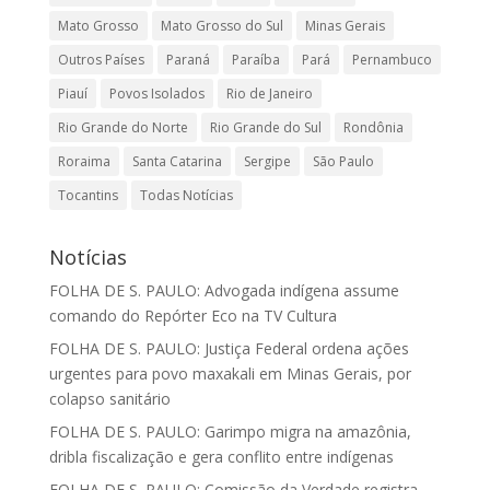
Mato Grosso
Mato Grosso do Sul
Minas Gerais
Outros Países
Paraná
Paraíba
Pará
Pernambuco
Piauí
Povos Isolados
Rio de Janeiro
Rio Grande do Norte
Rio Grande do Sul
Rondônia
Roraima
Santa Catarina
Sergipe
São Paulo
Tocantins
Todas Notícias
Notícias
FOLHA DE S. PAULO: Advogada indígena assume
comando do Repórter Eco na TV Cultura
FOLHA DE S. PAULO: Justiça Federal ordena ações
urgentes para povo maxakali em Minas Gerais, por
colapso sanitário
FOLHA DE S. PAULO: Garimpo migra na amazônia,
dribla fiscalização e gera conflito entre indígenas
FOLHA DE S. PAULO: Comissão da Verdade registra