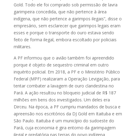
Gold. Todo ele foi comprado sob permissão de lavra
garimpeira concedida, que não pertence à área
indígena, que não pertence a garimpos ilegais”, disse o
empresário, sem esclarecer que garimpos legais eram
esses e porque o transporte do ouro estava sendo
feito de forma ilegal, embora escoltado por policiais
militares.
A PF informou que o avião também foi apreendido
porque é objeto de sequestro criminal em outro
inquérito policial. Em 2018, a PF e o Ministério Público
Federal (MPF) realizaram a Operação Levigação, para
tentar combater a lavagem de ouro clandestina no
Pará. A ação resultou no bloqueio judicial de R$ 187
milhões em bens dos investigados. Um deles era
Dirceu. Na época, a PF cumpriu mandados de busca e
apreensão nos escritórios da DJ Gold em Itaituba e em
São Paulo. Itaituba é um município do sudoeste do
Pará, cuja economia é gira entorno da garimpagem
ilegal e predatória nas terras do povo indígena