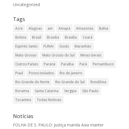
Uncategorized
Tags
Acre
Alagoas
am
Amapá
Amazonas
Bahia
Bolívia
Brasil
Brasilia
Brasília
Ceará
Espírito Santo
FUNAI
Goiás
Maranhão
Mato Grosso
Mato Grosso do Sul
Minas Gerais
Outros Países
Paraná
Paraíba
Pará
Pernambuco
Piauí
Povos Isolados
Rio de Janeiro
Rio Grande do Norte
Rio Grande do Sul
Rondônia
Roraima
Santa Catarina
Sergipe
São Paulo
Tocantins
Todas Notícias
Notícias
FOLHA DE S. PAULO: Justiça manda Axia manter