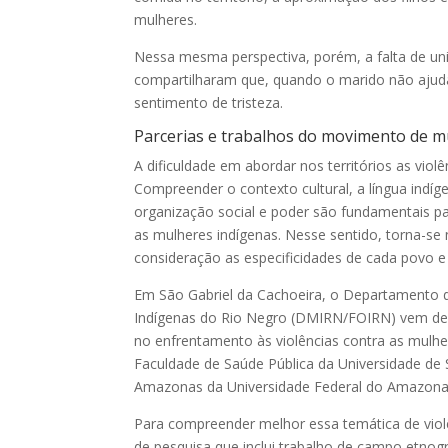
mulheres.
Nessa mesma perspectiva, porém, a falta de uni
compartilharam que, quando o marido não ajud
sentimento de tristeza.
Parcerias e trabalhos do movimento de m
A dificuldade em abordar nos territórios as viol
Compreender o contexto cultural, a língua indí
organização social e poder são fundamentais pa
as mulheres indígenas. Nesse sentido, torna-se
consideração as especificidades de cada povo 
Em São Gabriel da Cachoeira, o Departamento 
Indígenas do Rio Negro (DMIRN/FOIRN) vem dese
no enfrentamento às violências contra as mulher
Faculdade de Saúde Pública da Universidade de 
Amazonas da Universidade Federal do Amazo
Para compreender melhor essa temática de vio
de pesquisa que inclui trabalho de campo etnogr