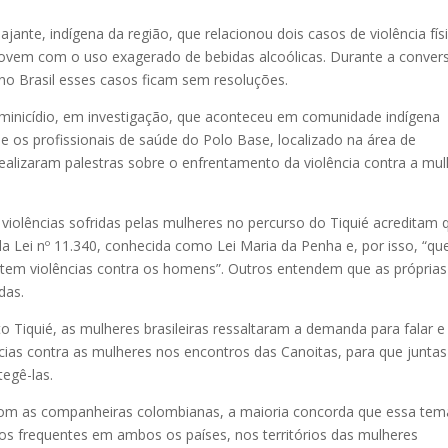
ajante, indígena da região, que relacionou dois casos de violência fís
jovem com o uso exagerado de bebidas alcoólicas. Durante a conver
no Brasil esses casos ficam sem resoluções.
minicídio, em investigação, que aconteceu em comunidade indígena
 os profissionais de saúde do Polo Base, localizado na área de
ealizaram palestras sobre o enfrentamento da violência contra a mul
iolências sofridas pelas mulheres no percurso do Tiquié acreditam 
a Lei nº 11.340, conhecida como Lei Maria da Penha e, por isso, “q
em violências contra os homens”. Outros entendem que as próprias
das.
lto Tiquié, as mulheres brasileiras ressaltaram a demanda para falar e
ncias contra as mulheres nos encontros das Canoitas, para que juntas
egê-las.
m as companheiras colombianas, a maioria concorda que essa tem
os frequentes em ambos os países, nos territórios das mulheres