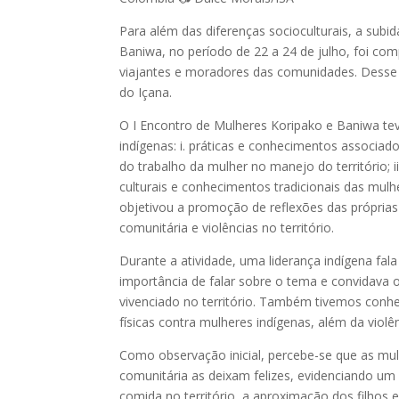
Para além das diferenças socioculturais, a subi
Baniwa, no período de 22 a 24 de julho, foi c
viajantes e moradores das comunidades. Desse 
do Içana.
O I Encontro de Mulheres Koripako e Baniwa te
indígenas: i. práticas e conhecimentos associad
do trabalho da mulher no manejo do território; i
culturais e conhecimentos tradicionais das mulh
objetivou a promoção de reflexões das próprias
comunitária e violências no território.
Durante a atividade, uma liderança indígena fala
importância de falar sobre o tema e convidava
vivenciado no território. Também tivemos conhe
físicas contra mulheres indígenas, além da viol
Como observação inicial, percebe-se que as m
comunitária as deixam felizes, evidenciando um
comida no território, a aproximação dos filhos