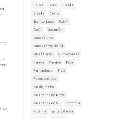
Bolívia
Brasil
Brasilia
ica
Brasília
Ceará
sa,
Espírito Santo
FUNAI
Goiás
Maranhão
Mato Grosso
her,
Mato Grosso do Sul
Minas Gerais
Outros Países
que
Paraná
Paraíba
Pará
uerem
Pernambuco
Piauí
Povos Isolados
Rio de Janeiro
Rio Grande do Norte
Rio Grande do Sul
Rondônia
ática
Roraima
Santa Catarina