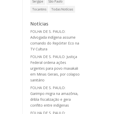
Sergipe
São Paulo
Tocantins
Todas Notícias
Notícias
FOLHA DE S. PAULO:
Advogada indígena assume
comando do Repórter Eco na
TV Cultura
FOLHA DE S. PAULO: Justiça
Federal ordena ações
urgentes para povo maxakali
em Minas Gerais, por colapso
sanitário
FOLHA DE S. PAULO:
Garimpo migra na amazônia,
dribla fiscalização e gera
conflito entre indígenas
FOLHA DE S. PAULO: