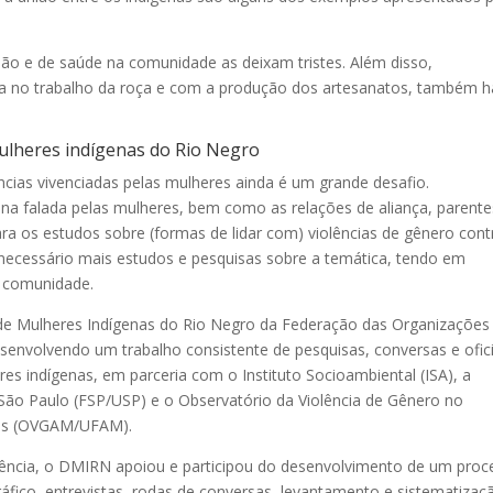
ão e de saúde na comunidade as deixam tristes. Além disso,
a no trabalho da roça e com a produção dos artesanatos, também h
ulheres indígenas do Rio Negro
ências vivenciadas pelas mulheres ainda é um grande desafio.
gena falada pelas mulheres, bem como as relações de aliança, parente
ra os estudos sobre (formas de lidar com) violências de gênero cont
 necessário mais estudos e pesquisas sobre a temática, tendo em
e comunidade.
de Mulheres Indígenas do Rio Negro da Federação das Organizações
nvolvendo um trabalho consistente de pesquisas, conversas e ofic
es indígenas, em parceria com o Instituto Socioambiental (ISA), a
São Paulo (FSP/USP) e o Observatório da Violência de Gênero no
nas (OVGAM/UFAM).
lência, o DMIRN apoiou e participou do desenvolvimento de um proc
áfico, entrevistas, rodas de conversas, levantamento e sistematizaç