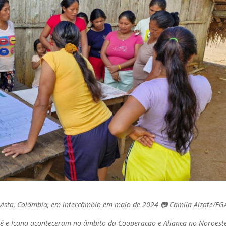
vista, Colômbia, em intercâmbio em maio de 2024 📷 Camila Alzate/FG
quié e Içana aconteceram no âmbito da Cooperação e Aliança no Noroest