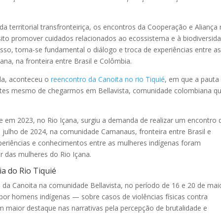
a territorial transfronteiriça, os encontros da Cooperação e Aliança
o promover cuidados relacionados ao ecossistema e à biodiversid
isso, torna-se fundamental o diálogo e troca de experiências entre a
na, na fronteira entre Brasil e Colômbia.
da, aconteceu o
reencontro da Canoita no rio Tiquié
, em que a pauta
 antes mesmo de chegarmos em Bellavista, comunidade colombiana q
e em 2023, no Rio Içana, surgiu a demanda de realizar um encontro 
julho de 2024, na comunidade Camanaus, fronteira entre Brasil e
periências e conhecimentos entre as mulheres indígenas foram
r das mulheres do Rio Içana.
ia do Rio Tiquié
o da Canoita na comunidade Bellavista, no período de 16 e 20 de mai
por homens indígenas — sobre casos de violências físicas contra
 maior destaque nas narrativas pela percepção de brutalidade e