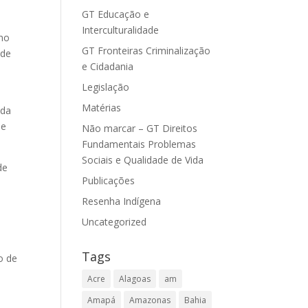
GT Educação e
Interculturalidade
 no
GT Fronteiras Criminalização
ade
e Cidadania
s
Legislação
Matérias
 da
ue
Não marcar – GT Direitos
Fundamentais Problemas
Sociais e Qualidade de Vida
de
Publicações
Resenha Indígena
Uncategorized
Tags
o de
Acre
Alagoas
am
Amapá
Amazonas
Bahia