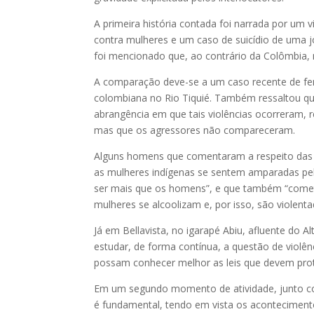
A primeira história contada foi narrada por um vi
contra mulheres e um caso de suicídio de uma 
foi mencionado que, ao contrário da Colômbia, 
A comparação deve-se a um caso recente de fe
colombiana no Rio Tiquié. Também ressaltou que
abrangência em que tais violências ocorreram, r
mas que os agressores não compareceram.
Alguns homens que comentaram a respeito das v
as mulheres indígenas se sentem amparadas pel
ser mais que os homens”, e que também “comet
mulheres se alcoolizam e, por isso, são violenta
Já em Bellavista, no igarapé Abiu, afluente do A
estudar, de forma contínua, a questão de violê
possam conhecer melhor as leis que devem prot
Em um segundo momento de atividade, junto co
é fundamental, tendo em vista os aconteciment