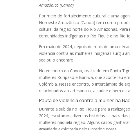
Amazônico (Canoa)
Por meio do fortalecimento cultural e uma agend
Noroeste Amazônico (Canoa) tem como propósit
cultural da região norte do Rio Amazonas. Para 
comunidades indígenas no Rio Tiquié e no Rio Iça
Em maio de 2024, depois de mais de uma déca
violência contra as mulheres indígenas surgiu
sediou o encontro.
No encontro da Canoa, realizado em Punta Tigr
mulheres Koripako e Baniwa, que aconteceu em 
Colômbia. Nesse encontro, o intercâmbio de ex
relacionados ao artesanato, a saúde e bem esta
Pauta de violência contra a mulher na Bac
Durante a subida no Rio Tiquié para a realizaçã
2024, escutamos diversas histórias — narradas 
mulheres naquela região. Alguns casos ganharam
gravidade explicitada pelos interlocutores.