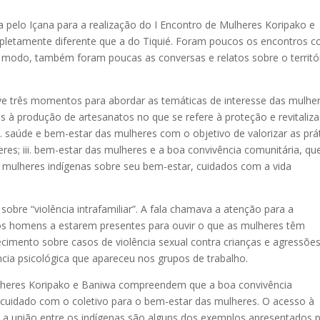
da pelo Içana para a realização do I Encontro de Mulheres Koripako e
ompletamente diferente que a do Tiquié. Foram poucos os encontros 
modo, também foram poucas as conversas e relatos sobre o territó
ve três momentos para abordar as temáticas de interesse das mulhe
os à produção de artesanatos no que se refere à proteção e revitaliz
i. saúde e bem-estar das mulheres com o objetivo de valorizar as prá
eres; iii. bem-estar das mulheres e a boa convivência comunitária, qu
 mulheres indígenas sobre seu bem-estar, cuidados com a vida
 sobre “violência intrafamiliar”. A fala chamava a atenção para a
 os homens a estarem presentes para ouvir o que as mulheres têm
cimento sobre casos de violência sexual contra crianças e agressõe
ência psicológica que apareceu nos grupos de trabalho.
ulheres Koripako e Baniwa compreendem que a boa convivência
 cuidado com o coletivo para o bem-estar das mulheres. O acesso à
 e a união entre os indígenas são alguns dos exemplos apresentados 