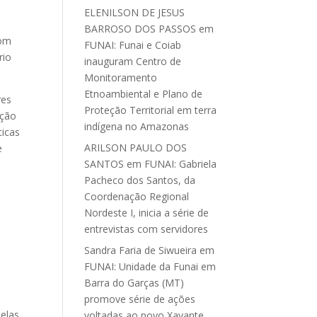
ELENILSON DE JESUS
BARROSO DOS PASSOS
em
com
FUNAI: Funai e Coiab
rio
inauguram Centro de
Monitoramento
Etnoambiental e Plano de
res
Proteção Territorial em terra
ação
indígena no Amazonas
ticas
ARILSON PAULO DOS
e
SANTOS
em
FUNAI: Gabriela
Pacheco dos Santos, da
Coordenação Regional
Nordeste I, inicia a série de
entrevistas com servidores
s
Sandra Faria de Siwueira
em
FUNAI: Unidade da Funai em
Barra do Garças (MT)
promove série de ações
pelas
voltadas ao povo Xavante