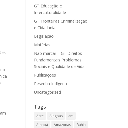
GT Educação e
Interculturalidade
GT Fronteiras Criminalização
e Cidadania
Legislação
Matérias
sões
Não marcar – GT Direitos
Fundamentais Problemas
Sociais e Qualidade de Vida
 do
Publicações
mica
de
Resenha Indígena
Uncategorized
Tags
riam
Acre
Alagoas
am
.
Amapá
Amazonas
Bahia