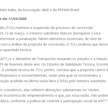
ituto Kabu, da Associação Iakiô e da REPAM-Brasil
no dia 17/03/2006
União (TCU) manteve a suspensão do processo de concessão
 Em 12 de março, o ministro-substituto Marcos Bemquerer Costa
terminar a paralisação: faltam elementos essenciais, de nível de
 com a análise da proposta de concessão. O TCU sinalizou que deci
a opacidade técnica.
ANTT) e o Ministério de Transportes enviaram os estudos e a minuta
9 de fevereiro deste ano. Os Estudos de Viabilidade Técnica, Econô
. A unidade técnica do TCU, porém, concluiu que a proposta carece 
os, financeiros e socioambientais, razão pela qual se recomendou a
ão acolhida na última sexta-feira (13/03) pelo ministro substituto.
 cosméticos, elas refletem alterações substanciais no “núcleo
ção econômica do empreendimento e que, por essa razão, não pode
ública, conforme a política de controle e participação social da ANTT