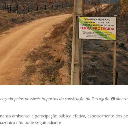
eaçada pelos possíveis impactos da construção da Ferrogrão 📷 Albert
iamento ambiental e participação pública efetiva, especialmente dos p
azônica não pode seguir adiante