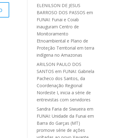
ELENILSON DE JESUS
BARROSO DOS PASSOS
em
FUNAI: Funai e Coiab
inauguram Centro de
Monitoramento
Etnoambiental e Plano de
Proteção Territorial em terra
indígena no Amazonas
ARILSON PAULO DOS
SANTOS
em
FUNAI: Gabriela
Pacheco dos Santos, da
Coordenação Regional
Nordeste I, inicia a série de
entrevistas com servidores
Sandra Faria de Siwueira
em
FUNAI: Unidade da Funai em
Barra do Garças (MT)
promove série de ações
voltadas ao povo Xavante