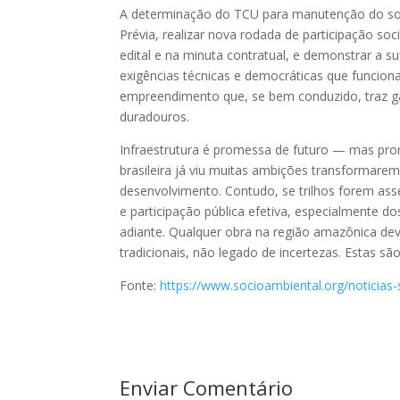
A determinação do TCU para manutenção do sobr
Prévia, realizar nova rodada de participação soci
edital e na minuta contratual, e demonstrar a su
exigências técnicas e democráticas que funcio
empreendimento que, se bem conduzido, traz ga
duradouros.
Infraestrutura é promessa de futuro — mas pro
brasileira já viu muitas ambições transformare
desenvolvimento. Contudo, se trilhos forem asse
e participação pública efetiva, especialmente 
adiante. Qualquer obra na região amazônica deve
tradicionais, não legado de incertezas. Estas s
Fonte:
https://www.socioambiental.org/noticias
Enviar Comentário