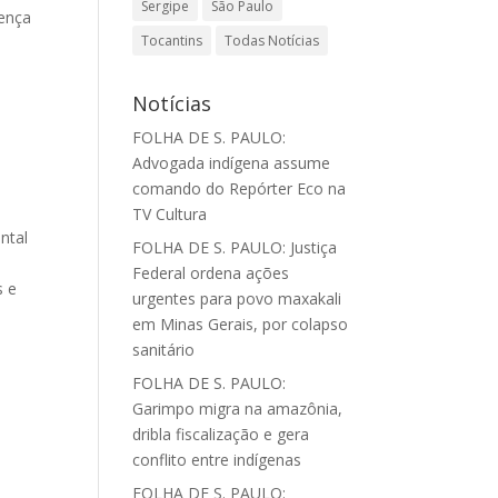
Sergipe
São Paulo
cença
Tocantins
Todas Notícias
Notícias
FOLHA DE S. PAULO:
Advogada indígena assume
comando do Repórter Eco na
TV Cultura
ntal
FOLHA DE S. PAULO: Justiça
Federal ordena ações
s e
urgentes para povo maxakali
em Minas Gerais, por colapso
sanitário
FOLHA DE S. PAULO:
Garimpo migra na amazônia,
dribla fiscalização e gera
conflito entre indígenas
FOLHA DE S. PAULO: