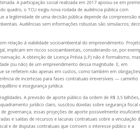
imada. A participação social realizada em 2017 apoiou-se em premi
 do quadro, o TCU exigiu nova rodada de audiência pública com
rque a legitimidade de uma decisão pública depende da compreensão 
bientais. Audiências sem informações robustas são simulacros; dec
com relação à viabilidade socioambiental do empreendimento. Projet
al, implicam em riscos socioambientais, considerando-se, por exemp
onservação. A obtenção de Licença Prévia (LP) não é formalismo, ma
ilidade (ou não) de um empreendimento dessa magnitude. E, em
s que se refletem não apenas em custos, como também em obrigaçõe
ferência de incertezas para fases contratuais irreversíveis — caminho
uilíbrio e insegurança jurídica.
ragilidades. A previsão de aporte público da ordem de R$ 3,5 bilhões,
quadramento jurídico claro, suscitou dúvidas sobre segurança fiscal 
s de governança, essas projeções de aporte possivelmente insuficient
as e saídas de recursos e lacunas contratuais sobre a vinculação 
iscal e de disputas contratuais que corroem o interesse público e a