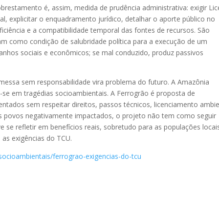
estamento é, assim, medida de prudência administrativa: exigir Li
al, explicitar o enquadramento jurídico, detalhar o aporte público no
ficiência e a compatibilidade temporal das fontes de recursos. São
nam como condição de salubridade política para a execução de um
nhos sociais e econômicos; se mal conduzido, produz passivos
messa sem responsabilidade vira problema do futuro. A Amazônia
m-se em tragédias socioambientais. A Ferrogrão é proposta de
ntados sem respeitar direitos, passos técnicos, licenciamento ambie
dos povos negativamente impactados, o projeto não tem como seguir
 se refletir em benefícios reais, sobretudo para as populações locai
ão as exigências do TCU.
-socioambientais/ferrograo-exigencias-do-tcu