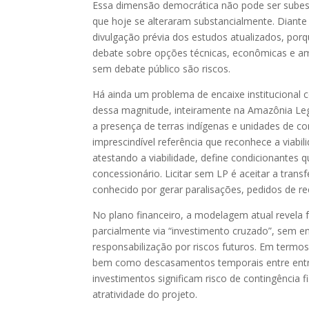
Essa dimensão democrática não pode ser subest
que hoje se alteraram substancialmente. Diante
divulgação prévia dos estudos atualizados, po
debate sobre opções técnicas, econômicas e am
sem debate público são riscos.
Há ainda um problema de encaixe institucional 
dessa magnitude, inteiramente na Amazônia Leg
a presença de terras indígenas e unidades de c
imprescindível referência que reconhece a viab
atestando a viabilidade, define condicionante
concessionário. Licitar sem LP é aceitar a trans
conhecido por gerar paralisações, pedidos de reeq
No plano financeiro, a modelagem atual revela f
parcialmente via “investimento cruzado”, sem en
responsabilização por riscos futuros. Em termo
bem como descasamentos temporais entre entrad
investimentos significam risco de contingência f
atratividade do projeto.