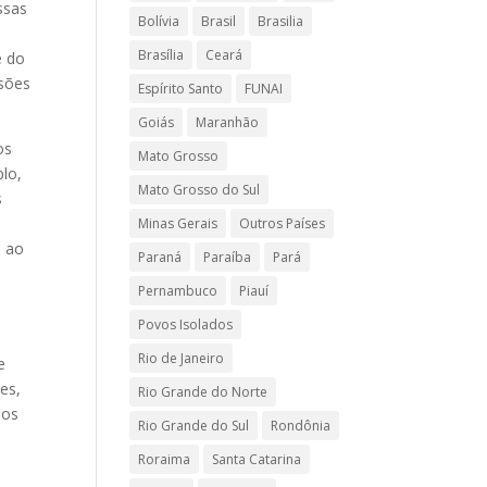
ssas
Bolívia
Brasil
Brasilia
Brasília
Ceará
e do
isões
Espírito Santo
FUNAI
Goiás
Maranhão
os
Mato Grosso
lo,
Mato Grosso do Sul
s
Minas Gerais
Outros Países
s ao
Paraná
Paraíba
Pará
Pernambuco
Piauí
Povos Isolados
Rio de Janeiro
e
es,
Rio Grande do Norte
dos
Rio Grande do Sul
Rondônia
Roraima
Santa Catarina