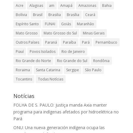
Acre
Alagoas
am
Amapá
Amazonas
Bahia
Bolívia
Brasil
Brasilia
Brasília
Ceará
Espírito Santo
FUNAI
Goiás
Maranhão
Mato Grosso
Mato Grosso do Sul
Minas Gerais
Outros Países
Paraná
Paraíba
Pará
Pernambuco
Piauí
Povos Isolados
Rio de Janeiro
Rio Grande do Norte
Rio Grande do Sul
Rondônia
Roraima
Santa Catarina
Sergipe
São Paulo
Tocantins
Todas Notícias
Notícias
FOLHA DE S. PAULO: Justiça manda Axia manter
programa para indígenas afetados por hidroelétrica no
Pará
ONU: Una nueva generación indígena ocupa las