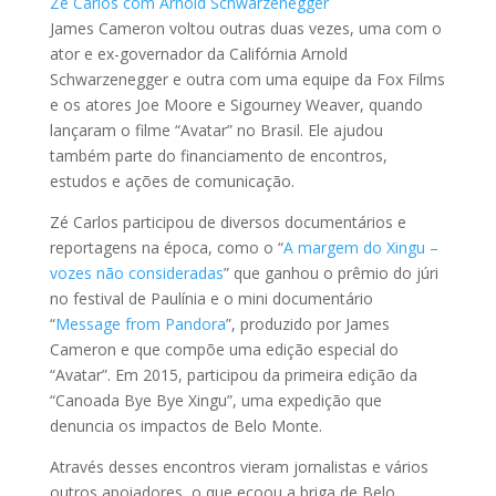
Zé Carlos com Arnold Schwarzenegger
James Cameron voltou outras duas vezes, uma com o
ator e ex-governador da Califórnia Arnold
Schwarzenegger e outra com uma equipe da Fox Films
e os atores Joe Moore e Sigourney Weaver, quando
lançaram o filme “Avatar” no Brasil. Ele ajudou
também parte do financiamento de encontros,
estudos e ações de comunicação.
Zé Carlos participou de diversos documentários e
reportagens na época, como o “
A margem do Xingu –
vozes não consideradas
” que ganhou o prêmio do júri
no festival de Paulínia e o mini documentário
“
Message from Pandora
”, produzido por James
Cameron e que compõe uma edição especial do
“Avatar”. Em 2015, participou da primeira edição da
“Canoada Bye Bye Xingu”, uma expedição que
denuncia os impactos de Belo Monte.
Através desses encontros vieram jornalistas e vários
outros apoiadores, o que ecoou a briga de Belo