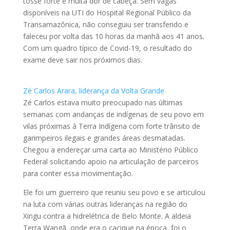
tosse forte e muita dor de cabeça. Sem vagas
disponíveis na UTI do Hospital Regional Público da
Transamazônica, não conseguiu ser transferido e
faleceu por volta das 10 horas da manhã aos 41 anos.
Com um quadro típico de Covid-19, o resultado do
exame deve sair nos próximos dias.
Zé Carlos Arara, liderança da Volta Grande
Zé Carlos estava muito preocupado nas últimas
semanas com andanças de indígenas de seu povo em
vilas próximas à Terra Indígena com forte trânsito de
garimpeiros ilegais e grandes áreas desmatadas.
Chegou a endereçar uma carta ao Ministério Público
Federal solicitando apoio na articulação de parceiros
para conter essa movimentação.
Ele foi um guerreiro que reuniu seu povo e se articulou
na luta com várias outras lideranças na região do
Xingu contra a hidrelétrica de Belo Monte. A aldeia
Terra Wangã, onde era o cacique na época, foi o