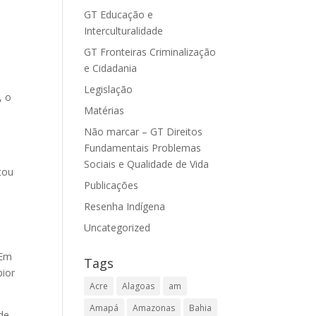
GT Educação e
Interculturalidade
GT Fronteiras Criminalização
o
e Cidadania
Legislação
, o
Matérias
Não marcar – GT Direitos
Fundamentais Problemas
Sociais e Qualidade de Vida
tou
Publicações
Resenha Indígena
Uncategorized
 Em
Tags
pior
Acre
Alagoas
am
Amapá
Amazonas
Bahia
de