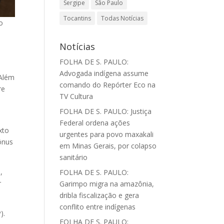
Sergipe
São Paulo
Tocantins
Todas Notícias
o
Notícias
FOLHA DE S. PAULO:
Advogada indígena assume
 Além
comando do Repórter Eco na
re
TV Cultura
FOLHA DE S. PAULO: Justiça
Federal ordena ações
xto
urgentes para povo maxakali
ônus
em Minas Gerais, por colapso
sanitário
,
FOLHA DE S. PAULO:
r
Garimpo migra na amazônia,
dribla fiscalização e gera
conflito entre indígenas
).
FOLHA DE S. PAULO: