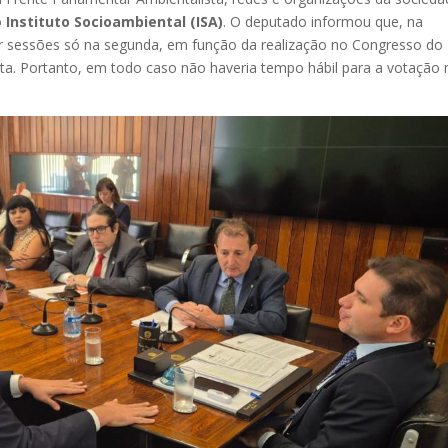
 o
Instituto Socioambiental (ISA)
. O deputado informou que, na
r sessões só na segunda, em função da realização no Congresso do 
ta. Portanto, em todo caso não haveria tempo hábil para a votação 