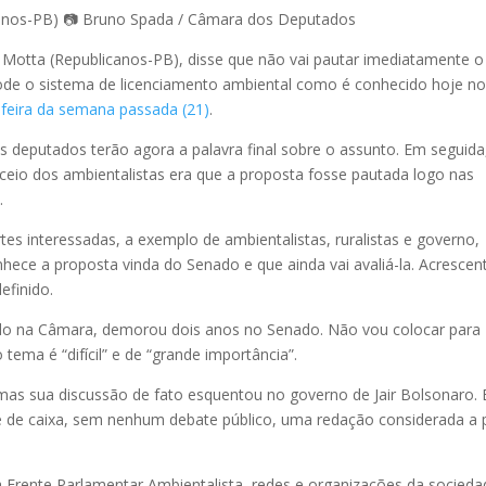
canos-PB) 📷 Bruno Spada / Câmara dos Deputados
 Motta (Republicanos-PB), disse que não vai pautar imediatamente o
lode o sistema de licenciamento ambiental como é conhecido hoje n
-feira da semana passada (21)
.
os deputados terão agora a palavra final sobre o assunto. Em seguida
eceio dos ambientalistas era que a proposta fosse pautada logo nas
.
es interessadas, a exemplo de ambientalistas, ruralistas e governo,
ce a proposta vinda do Senado e que ainda vai avaliá-la. Acrescen
definido.
ado na Câmara, demorou dois anos no Senado. Não vou colocar para
 tema é “difícil” e de “grande importância”.
as sua discussão de fato esquentou no governo de Jair Bolsonaro.
e de caixa, sem nenhum debate público, uma redação considerada a 
Frente Parlamentar Ambientalista, redes e organizações da socieda