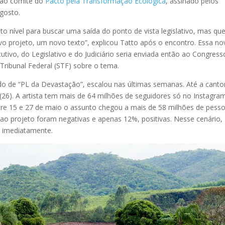
 ao comitê do
Pacto pela Transformação Ecológica
, assinado pelos
agosto.
to nível para buscar uma saída do ponto de vista legislativo, mas qu
o projeto, um novo texto”, explicou Tatto após o encontro. Essa no
ivo, do Legislativo e do Judiciário seria enviada então ao Congress
Tribunal Federal (STF) sobre o tema.
ado de “PL da Devastação”, escalou nas últimas semanas. Até a canto
26). A artista tem mais de 64 milhões de seguidores só no Instagram
tre 15 e 27 de maio o assunto chegou a mais de 58 milhões de pess
ao projeto foram negativas e apenas 12%, positivas. Nesse cenário,
o imediatamente.