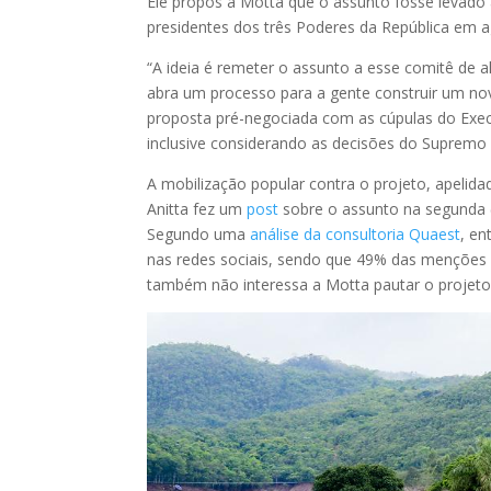
Ele propôs a Motta que o assunto fosse levado
presidentes dos três Poderes da República em 
“A ideia é remeter o assunto a esse comitê de al
abra um processo para a gente construir um nov
proposta pré-negociada com as cúpulas do Execut
inclusive considerando as decisões do Supremo 
A mobilização popular contra o projeto, apelid
Anitta fez um
post
sobre o assunto na segunda (
Segundo uma
análise da consultoria Quaest
, en
nas redes sociais, sendo que 49% das menções 
também não interessa a Motta pautar o projet