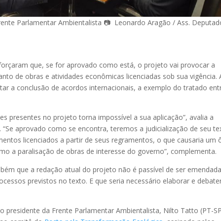
rente Parlamentar Ambientalista 📷 Leonardo Aragão / Ass. Deputad
forçaram que, se for aprovado como está, o projeto vai provocar a
uanto de obras e atividades econômicas licenciadas sob sua vigência.
ultar a conclusão de acordos internacionais, a exemplo do tratado ent
des presentes no projeto torna impossível a sua aplicação”, avalia a
a. “Se aprovado como se encontra, teremos a judicialização de seu te
ntos licenciados a partir de seus regramentos, o que causaria um 
omo a paralisação de obras de interesse do governo”, complementa.
mbém que a redação atual do projeto não é passível de ser emendada
cessos previstos no texto. E que seria necessário elaborar e debate
u o presidente da Frente Parlamentar Ambientalista, Nilto Tatto (PT-SP