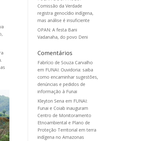
Comissão da Verdade
registra genocídio indígena,
e
mas análise é insuficiente
va
OPAN: A festa Bani
o,
Vadanaha, do povo Deni
Comentários
ra
.
Fabrício de Souza Carvalho
oas
em
FUNAI: Ouvidoria: saiba
como encaminhar sugestões,
denúncias e pedidos de
informação à Funai
Kleyton Sena
em
FUNAI:
Funai e Coiab inauguram
Centro de Monitoramento
Etnoambiental e Plano de
Proteção Territorial em terra
indígena no Amazonas