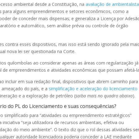
rocesso ambiental desde a Constituição, na
avaliação de ambientalista
nças para alguns empreendimentos e setores econômicos, como a
 poder de conceder mais dispensas; e generaliza a Licença por Adesã
ratório e automático, sem análise prévia ou controle de órgão
es contra esses dispositivos, mas isso está sendo ignorado pela mai
al nova lei ser questionada na Corte.
ios quilombolas ao considerar apenas as áreas com regularização já
tal de empreendimentos e atividades econômicas que possam afetá-la
o incluir em sua redação final, dispositivos que abrem caminho par
s ameaçado do país, e a
simplificação e aceleração do licenciamento
neração e a exploração de petróleo (
saiba mais no quadro abaixo
).
ório do PL do Licenciamento e suas consequências?
o simplificado para “atividades ou empreendimento estratégicos”
iniciativa “seja utilizadora de recursos ambientais, efetiva ou
dação do meio ambiente”. O texto diz que o rol dessas atividades se
qualquer autoridade licenciadora poderia conceder a LAE mediante