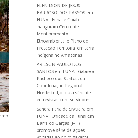
ELENILSON DE JESUS
BARROSO DOS PASSOS
em
FUNAI: Funai e Coiab
inauguram Centro de
Monitoramento
Etnoambiental e Plano de
Proteção Territorial em terra
indígena no Amazonas
ARILSON PAULO DOS
SANTOS
em
FUNAI: Gabriela
Pacheco dos Santos, da
Coordenação Regional
Nordeste I, inicia a série de
entrevistas com servidores
Sandra Faria de Siwueira
em
como
FUNAI: Unidade da Funai em
Barra do Garças (MT)
promove série de ações
voltadas ao povo Xavante