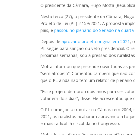
O presidente da Câmara, Hugo Motta (Republi
Nesta terça (27), o presidente da Câmara, Hugo
Projeto de Lei (PL) 2.159/2021. A proposta imp
país, e
passou no plenário do Senado na quarta
Depois de
aprovar o projeto original em 2021
, 
PL segue para sanção ou veto presidencial. O r
próximas semanas, sob a pressão dos ruralistas
Motta informou que pretende ouvir todas as part
“sem atropelo”. Comentou também que não conhe
que o PL ainda não tem um relator de plenário 
“Esse projeto demorou dois anos para ser vot
votar em dois dias”, disse. Ele acrescentou que o
O PL começou a tramitar na Câmara em 2004, m
2021, os ruralistas acabaram aprovando a toqu
e mais radical já discutida no Congresso.
Motta fez as afirmações em uma reunião com a 