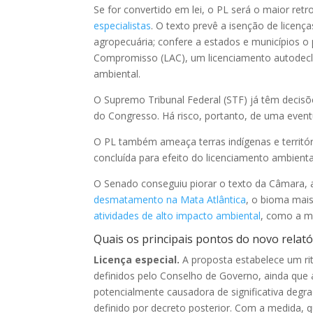
Se for convertido em lei, o PL será o maior ret
especialistas
. O texto prevê a isenção de lice
agropecuária; confere a estados e municípios o
Compromisso (LAC), um licenciamento autodecla
ambiental.
O Supremo Tribunal Federal (STF) já têm decisõ
do Congresso. Há risco, portanto, de uma eventu
O PL também ameaça terras indígenas e territór
concluída para efeito do licenciamento ambien
O Senado conseguiu piorar o texto da Câmara, a
desmatamento na Mata Atlântica
, o bioma mai
atividades de alto impacto ambiental
, como a mi
Quais os principais pontos do novo relat
Licença especial.
A proposta estabelece um rit
definidos pelo Conselho de Governo, ainda que a 
potencialmente causadora de significativa degra
definido por decreto posterior. Com a medida, 