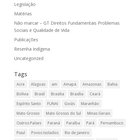
Legislação
Matérias
Não marcar – GT Direitos Fundamentais Problemas
Sociais e Qualidade de Vida
Publicações
Resenha Indígena
Uncategorized
Tags
Acre
Alagoas
am
Amapá
Amazonas
Bahia
Bolívia
Brasil
Brasilia
Brasília
Ceará
Espírito Santo
FUNAI
Goiás
Maranhão
Mato Grosso
Mato Grosso do Sul
Minas Gerais
Outros Países
Paraná
Paraíba
Pará
Pernambuco
Piauí
Povos Isolados
Rio de Janeiro