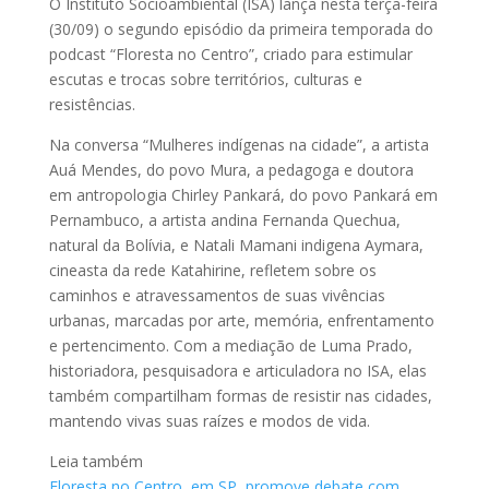
O Instituto Socioambiental (ISA) lança nesta terça-feira
(30/09) o segundo episódio da primeira temporada do
podcast “Floresta no Centro”, criado para estimular
escutas e trocas sobre territórios, culturas e
resistências.
Na conversa “Mulheres indígenas na cidade”, a artista
Auá Mendes, do povo Mura, a pedagoga e doutora
em antropologia Chirley Pankará, do povo Pankará em
Pernambuco, a artista andina Fernanda Quechua,
natural da Bolívia, e Natali Mamani indigena Aymara,
cineasta da rede Katahirine, refletem sobre os
caminhos e atravessamentos de suas vivências
urbanas, marcadas por arte, memória, enfrentamento
e pertencimento. Com a mediação de Luma Prado,
historiadora, pesquisadora e articuladora no ISA, elas
também compartilham formas de resistir nas cidades,
mantendo vivas suas raízes e modos de vida.
Leia também
Floresta no Centro, em SP, promove debate com