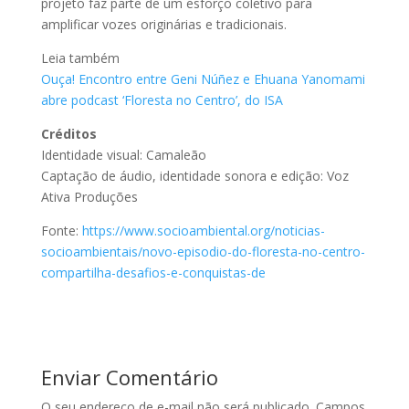
projeto faz parte de um esforço coletivo para
amplificar vozes originárias e tradicionais.
Leia também
Ouça! Encontro entre Geni Núñez e Ehuana Yanomami
abre podcast ‘Floresta no Centro’, do ISA
Créditos
Identidade visual: Camaleão
Captação de áudio, identidade sonora e edição: Voz
Ativa Produções
Fonte:
https://www.socioambiental.org/noticias-
socioambientais/novo-episodio-do-floresta-no-centro-
compartilha-desafios-e-conquistas-de
Enviar Comentário
O seu endereço de e-mail não será publicado.
Campos