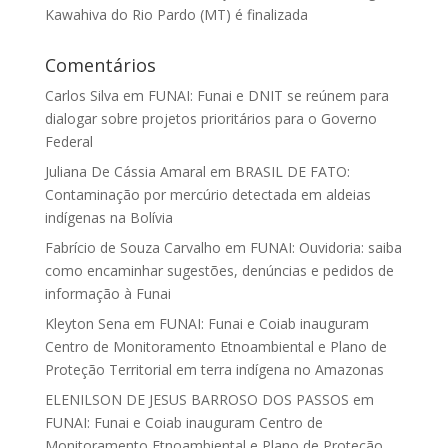
Kawahiva do Rio Pardo (MT) é finalizada
Comentários
Carlos Silva
em
FUNAI: Funai e DNIT se reúnem para
dialogar sobre projetos prioritários para o Governo
Federal
Juliana De Cássia Amaral
em
BRASIL DE FATO:
Contaminação por mercúrio detectada em aldeias
indígenas na Bolívia
Fabrício de Souza Carvalho
em
FUNAI: Ouvidoria: saiba
como encaminhar sugestões, denúncias e pedidos de
informação à Funai
Kleyton Sena
em
FUNAI: Funai e Coiab inauguram
Centro de Monitoramento Etnoambiental e Plano de
Proteção Territorial em terra indígena no Amazonas
ELENILSON DE JESUS BARROSO DOS PASSOS
em
FUNAI: Funai e Coiab inauguram Centro de
Monitoramento Etnoambiental e Plano de Proteção