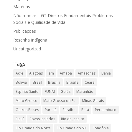
Matérias
Não marcar – GT Direitos Fundamentais Problemas
Sociais e Qualidade de Vida
Publicações
Resenha Indígena
Uncategorized
Tags
Acre
Alagoas
am
Amapá
Amazonas
Bahia
Bolívia
Brasil
Brasilia
Brasília
Ceará
Espírito Santo
FUNAI
Goiás
Maranhão
Mato Grosso
Mato Grosso do Sul
Minas Gerais
Outros Países
Paraná
Paraíba
Pará
Pernambuco
Piauí
Povos Isolados
Rio de Janeiro
Rio Grande do Norte
Rio Grande do Sul
Rondônia