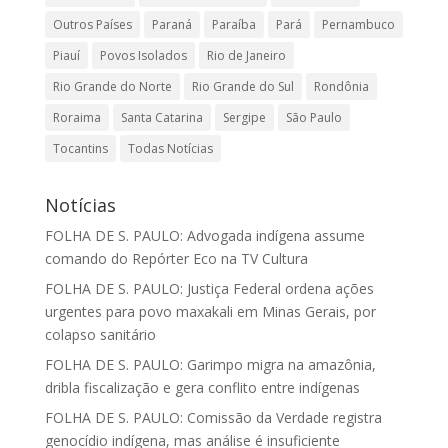
Outros Países
Paraná
Paraíba
Pará
Pernambuco
Piauí
Povos Isolados
Rio de Janeiro
Rio Grande do Norte
Rio Grande do Sul
Rondônia
Roraima
Santa Catarina
Sergipe
São Paulo
Tocantins
Todas Notícias
Notícias
FOLHA DE S. PAULO: Advogada indígena assume
comando do Repórter Eco na TV Cultura
FOLHA DE S. PAULO: Justiça Federal ordena ações
urgentes para povo maxakali em Minas Gerais, por
colapso sanitário
FOLHA DE S. PAULO: Garimpo migra na amazônia,
dribla fiscalização e gera conflito entre indígenas
FOLHA DE S. PAULO: Comissão da Verdade registra
genocídio indígena, mas análise é insuficiente