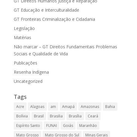
GT Direitos Humanos Justiça e Reparação
GT Educação e Interculturalidade
GT Fronteiras Criminalização e Cidadania
Legislação
Matérias
Não marcar – GT Direitos Fundamentais Problemas
Sociais e Qualidade de Vida
Publicações
Resenha Indígena
Uncategorized
Tags
Acre
Alagoas
am
Amapá
Amazonas
Bahia
Bolívia
Brasil
Brasilia
Brasília
Ceará
Espírito Santo
FUNAI
Goiás
Maranhão
Mato Grosso
Mato Grosso do Sul
Minas Gerais