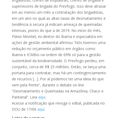
brigadistas, chefes de esquadrão, chefes de brigada e
supervisores de brigada do Prevfogo. Isso deve atrasar
em ao menos um mês a contratação dos brigadistas,
em um ano no qual as altas taxas de desmatamento e
tendência à secura já indicam ameaça de queimadas
intensas, piores do que a de 2019. No início do mês,
Flávio Montiel, ex-diretor do Ibama e especialista em
ações de gestão ambiental afirmou “Nós tivemos uma
redução no orçamento público em órgãos como
Ibama e ICMBio na ordem de 69% só para a gestão
sustentável da biodiversidade. O Prevfogo perdeu, em
conjunto, cerca de R$ 25 milhões. Então, se lança uma
portaria para contratar, mas há um contingenciamento
de recursos […]. Por aí podemos ter uma ideia do que
vem pela frente”, durante o debate on line
“Desmatamento e Queimadas na Amazônia, Chaco e
Pantanal”. Leia
aqui
.
Acesse a notificação que revoga o edital, publicada no
DOU de 17/06
aqui
.
Letra de sangue: