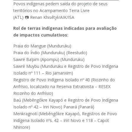
Povos indígenas pedem saída do projeto de seus
territórios no Acampamento Terra Livre
(ATL) 📷 Renan Khisêtjê/AIK/ISA
Rol de terras indígenas indicadas para avaliação
de impactos cumulativos:
Praia do Mangue (Munduruku)
Praia do Índio (Munduruku) (Reestudo)
Sawré Ba’pim (Apompu) (Munduruku)
Sawré Muybu (Munduruku e Registro de Povo Indígena
Isolado nº 111 – Rio Jamanxim)
Registro de Povo Indígena Isolado nº 40 (Riozinho do
Anfrísio, localizado na Reserva Extrativista – RESEX
Riozinho do Anfrísio)
Baú (Mebêngôkre Kayapó e Registro de Povo Indígena
Isolado nº 42 – Iriri Novo) Panará (Panará)
Menkragnoti (Mebêngôkre Kayapó, Registros de Povo
Indígena Isolado nºs. 42 – Iriri Novo e 118 – Capot
Nhinore)