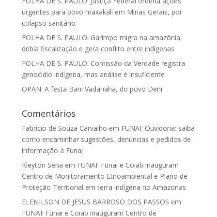
FOLHA DE S. PAULO: Justiça Federal ordena ações
urgentes para povo maxakali em Minas Gerais, por
colapso sanitário
FOLHA DE S. PAULO: Garimpo migra na amazônia,
dribla fiscalização e gera conflito entre indígenas
FOLHA DE S. PAULO: Comissão da Verdade registra
genocídio indígena, mas análise é insuficiente
OPAN: A festa Bani Vadanaha, do povo Deni
Comentários
Fabrício de Souza Carvalho
em
FUNAI: Ouvidoria: saiba
como encaminhar sugestões, denúncias e pedidos de
informação à Funai
Kleyton Sena
em
FUNAI: Funai e Coiab inauguram
Centro de Monitoramento Etnoambiental e Plano de
Proteção Territorial em terra indígena no Amazonas
ELENILSON DE JESUS BARROSO DOS PASSOS
em
FUNAI: Funai e Coiab inauguram Centro de