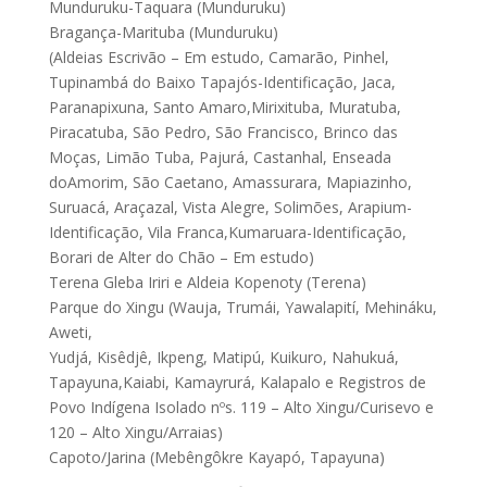
Munduruku-Taquara (Munduruku)
Bragança-Marituba (Munduruku)
(Aldeias Escrivão – Em estudo, Camarão, Pinhel,
Tupinambá do Baixo Tapajós-Identificação, Jaca,
Paranapixuna, Santo Amaro,Mirixituba, Muratuba,
Piracatuba, São Pedro, São Francisco, Brinco das
Moças, Limão Tuba, Pajurá, Castanhal, Enseada
doAmorim, São Caetano, Amassurara, Mapiazinho,
Suruacá, Araçazal, Vista Alegre, Solimões, Arapium-
Identificação, Vila Franca,Kumaruara-Identificação,
Borari de Alter do Chão – Em estudo)
Terena Gleba Iriri e Aldeia Kopenoty (Terena)
Parque do Xingu (Wauja, Trumái, Yawalapití, Mehináku,
Aweti,
Yudjá, Kisêdjê, Ikpeng, Matipú, Kuikuro, Nahukuá,
Tapayuna,Kaiabi, Kamayrurá, Kalapalo e Registros de
Povo Indígena Isolado nºs. 119 – Alto Xingu/Curisevo e
120 – Alto Xingu/Arraias)
Capoto/Jarina (Mebêngôkre Kayapó, Tapayuna)