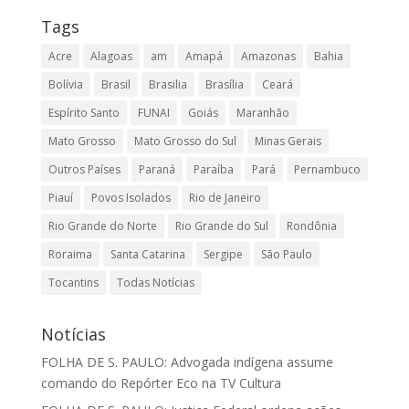
Tags
Acre
Alagoas
am
Amapá
Amazonas
Bahia
Bolívia
Brasil
Brasilia
Brasília
Ceará
Espírito Santo
FUNAI
Goiás
Maranhão
Mato Grosso
Mato Grosso do Sul
Minas Gerais
Outros Países
Paraná
Paraíba
Pará
Pernambuco
Piauí
Povos Isolados
Rio de Janeiro
Rio Grande do Norte
Rio Grande do Sul
Rondônia
Roraima
Santa Catarina
Sergipe
São Paulo
Tocantins
Todas Notícias
Notícias
FOLHA DE S. PAULO: Advogada indígena assume
comando do Repórter Eco na TV Cultura