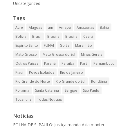
Uncategorized
Tags
Acre
Alagoas
am
Amapá
Amazonas
Bahia
Bolívia
Brasil
Brasilia
Brasília
Ceará
Espírito Santo
FUNAI
Goiás
Maranhão
Mato Grosso
Mato Grosso do Sul
Minas Gerais
Outros Países
Paraná
Paraíba
Pará
Pernambuco
Piauí
Povos Isolados
Rio de Janeiro
Rio Grande do Norte
Rio Grande do Sul
Rondônia
Roraima
Santa Catarina
Sergipe
São Paulo
Tocantins
Todas Notícias
Notícias
FOLHA DE S. PAULO: Justiça manda Axia manter