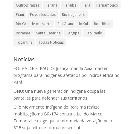
Outros Países
Paraná
Paraíba
Pará
Pernambuco
Piauí
Povos Isolados
Rio de Janeiro
Rio Grande do Norte
Rio Grande do Sul
Rondônia
Roraima
Santa Catarina
Sergipe
São Paulo
Tocantins
Todas Notícias
Notícias
FOLHA DE S. PAULO: Justiça manda Axia manter
programa para indígenas afetados por hidroelétrica no
Pará
ONU: Una nueva generación indígena ocupa las
pantallas para defender sus territorios
CIR: Movimento Indígena de Roraima realiza
mobilização na BR-174 contra a Lei do Marco
Temporal e exige que a retomada da votação pelo
STF seja feita de forma presencial