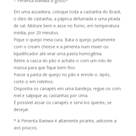
– Pimenta Baniwa a gosto*
Em uma assadeira, coloque toda a castanha do Brasil,
o óleo de castanha, a páprica defumada e uma pitada
de sal. Misture bem e asse no forno, em temperatura
média, por 20 minutos.
Pique o queijo meia cura. Bata o queijo juntamente
com o cream cheese e a pimenta num mixer ou
liquidificador até virar uma pasta homogênia.
Retire a casca do pão e achate-o com um rolo de
massa para que fique bem fino.
Passe a pasta de queijo no pão e enrole-o. Após,
corte-o em rolinhos.
Disponha os canapés em uma bandeja, regue-os com
mel e salpique as castanhas por cima.
É possível assar os canapés e servi-los quente, se
desejar.
* A Pimenta Baniwa é altamente picante, adicione-a
aos poucos.