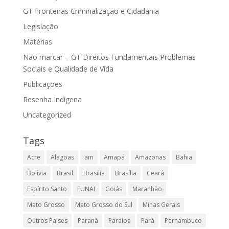
GT Fronteiras Criminalização e Cidadania
Legislação
Matérias
Não marcar – GT Direitos Fundamentais Problemas
Sociais e Qualidade de Vida
Publicações
Resenha Indígena
Uncategorized
Tags
Acre
Alagoas
am
Amapá
Amazonas
Bahia
Bolívia
Brasil
Brasilia
Brasília
Ceará
Espírito Santo
FUNAI
Goiás
Maranhão
Mato Grosso
Mato Grosso do Sul
Minas Gerais
Outros Países
Paraná
Paraíba
Pará
Pernambuco